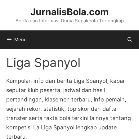
Langsung
JurnalisBola.com
ke
Berita dan Informasi Dunia Sepakbola Terlengkap
isi
Menu
Liga Spanyol
Kumpulan info dan berita Liga Spanyol, kabar
seputar klub peserta, jadwal dan hasil
pertandingan, klasemen terbaru, info pemain,
sejarah rekor, statistik, top skor dan daftar
transfer serta fakta bola terkini lainnya tentang
kompetisi La Liga Spanyol lengkap update
terbaru.