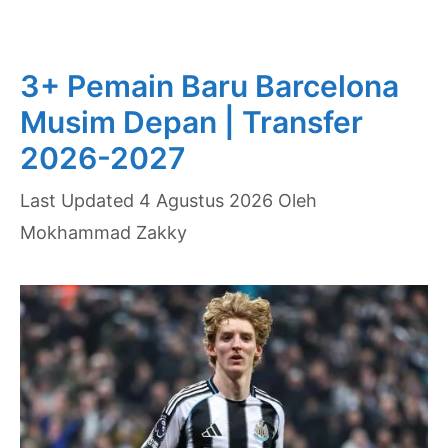
3+ Pemain Baru Barcelona
Musim Depan | Transfer
2026-2027
4 Agustus 2026
Oleh
Mokhammad Zakky