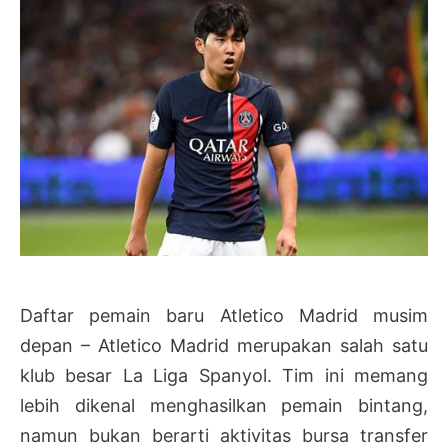
Daftar pemain baru Atletico Madrid musim
depan – Atletico Madrid merupakan salah satu
klub besar La Liga Spanyol. Tim ini memang
lebih dikenal menghasilkan pemain bintang,
namun bukan berarti aktivitas bursa transfer