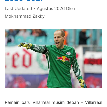
7 Agustus 2026
Oleh
Mokhammad Zakky
Pemain baru Villarreal musim depan – Villarreal