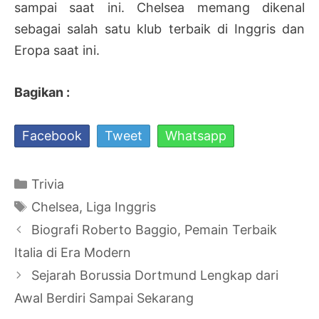
sampai saat ini. Chelsea memang dikenal
sebagai salah satu klub terbaik di Inggris dan
Eropa saat ini.
Bagikan :
Facebook
Tweet
Whatsapp
Kategori
Trivia
Tag
Chelsea
,
Liga Inggris
Navigasi
Biografi Roberto Baggio, Pemain Terbaik
Tulisan
Italia di Era Modern
Sejarah Borussia Dortmund Lengkap dari
Awal Berdiri Sampai Sekarang