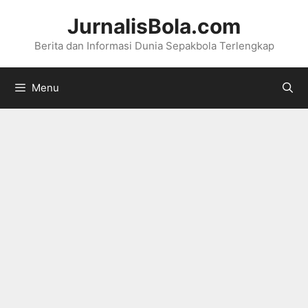
Langsung
JurnalisBola.com
ke
Berita dan Informasi Dunia Sepakbola Terlengkap
isi
Menu