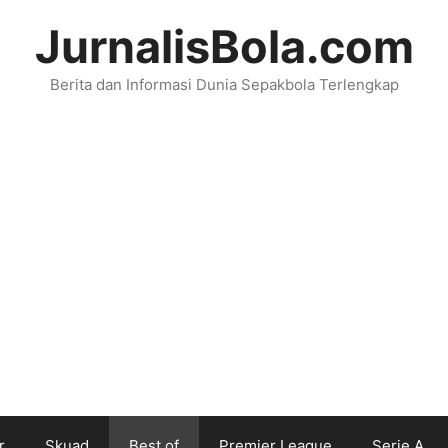
JurnalisBola.com
Berita dan Informasi Dunia Sepakbola Terlengkap
r
Skuad
Best of
Premier League
Serie A