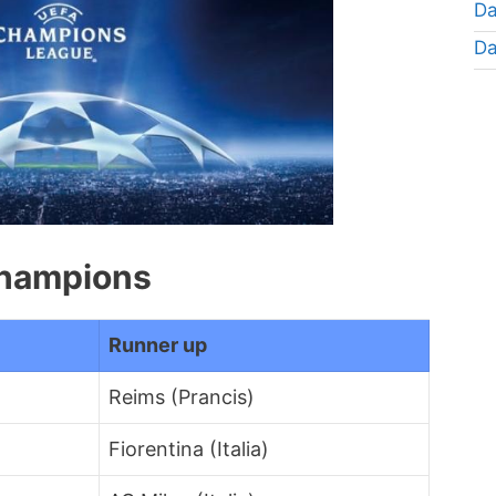
Da
Da
Champions
Runner up
Reims (Prancis)
Fiorentina (Italia)