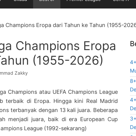
iga Champions Eropa dari Tahun ke Tahun (1955-202
iga Champions Eropa
B
Tahun (1955-2026)
4+
Mu
mmad Zakky
8+
De
iga Champions atau UEFA Champions League
4+
b terbaik di Eropa. Hingga kini Real Madrid
De
ions terbanyak dengan 13 kali juara. Beberapa
3+
nah menjadi juara, baik di era European Cup
De
ampions League (1992-sekarang)