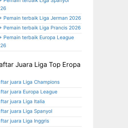
+ Pemain terbaik Liga Spanyol
026
+ Pemain terbaik Liga Jerman 2026
+ Pemain terbaik Liga Prancis 2026
+ Pemain terbaik Europa League
026
aftar Juara Liga Top Eropa
ftar juara Liga Champions
ftar juara Europa League
ftar juara Liga Italia
ftar juara Liga Spanyol
ftar juara Liga Inggris