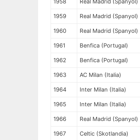
1958
Real Madrid (Spanyol)
1959
Real Madrid (Spanyol)
1960
Real Madrid (Spanyol)
1961
Benfica (Portugal)
1962
Benfica (Portugal)
1963
AC Milan (Italia)
1964
Inter Milan (Italia)
1965
Inter Milan (Italia)
1966
Real Madrid (Spanyol)
1967
Celtic (Skotlandia)