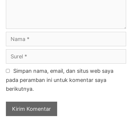
Nama
Surel
Simpan nama, email, dan situs web saya
pada peramban ini untuk komentar saya
berikutnya.