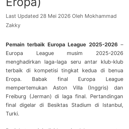
Eropa)
28 Mei 2026
Oleh
Mokhammad
Zakky
Pemain terbaik Europa League 2025-2026
–
Europa League musim 2025-2026
menghadirkan laga-laga seru antar klub-klub
terbaik di kompetisi tingkat kedua di benua
Eropa. Babak final Europa League
mempertemukan Aston Villa (Inggris) dan
Freiburg (Jerman) di laga final. Pertandingan
final digelar di Besiktas Stadium di Istanbul,
Turki.