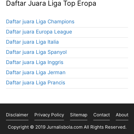
Daftar Juara Liga Top Eropa
Daftar juara Liga Champions
Daftar juara Europa League
Daftar juara Liga Italia
Daftar juara Liga Spanyol
Daftar juara Liga Inggris
Daftar juara Liga Jerman
Daftar juara Liga Prancis
Disclaimer
Privacy Policy
Sitemap
Contact
About
Copyright © 2019
Jurnalisbola.com
All Rights Reserved.