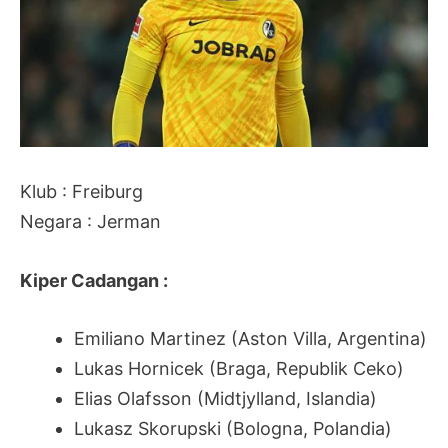
Klub : Freiburg
Negara : Jerman
Kiper Cadangan :
Emiliano Martinez (Aston Villa, Argentina)
Lukas Hornicek (Braga, Republik Ceko)
Elias Olafsson (Midtjylland, Islandia)
Lukasz Skorupski (Bologna, Polandia)