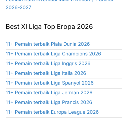
2026-2027
Best XI Liga Top Eropa 2026
11+ Pemain terbaik Piala Dunia 2026
11+ Pemain terbaik Liga Champions 2026
11+ Pemain terbaik Liga Inggris 2026
11+ Pemain terbaik Liga Italia 2026
11+ Pemain terbaik Liga Spanyol 2026
11+ Pemain terbaik Liga Jerman 2026
11+ Pemain terbaik Liga Prancis 2026
11+ Pemain terbaik Europa League 2026