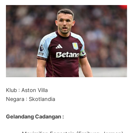
Klub : Aston Villa
Negara : Skotlandia
Gelandang Cadangan :