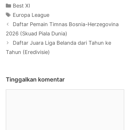
Kategori
Best XI
Tag
Europa League
Navigasi
Daftar Pemain Timnas Bosnia-Herzegovina
Tulisan
2026 (Skuad Piala Dunia)
Daftar Juara Liga Belanda dari Tahun ke
Tahun (Eredivisie)
Tinggalkan komentar
Komentar