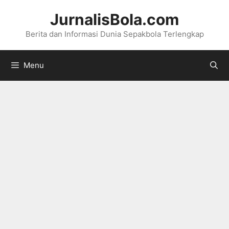
Langsung
JurnalisBola.com
ke
Berita dan Informasi Dunia Sepakbola Terlengkap
isi
Menu