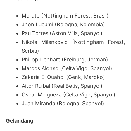
Morato (Nottingham Forest, Brasil)
Jhon Lucumi (Bologna, Kolombia)
Pau Torres (Aston Villa, Spanyol)
Nikola Milenkovic (Nottingham Forest,
Serbia)
Philipp Lienhart (Freiburg, Jerman)
Marcos Alonso (Celta Vigo, Spanyol)
Zakaria El Ouahdi (Genk, Maroko)
Aitor Ruibal (Real Betis, Spanyol)
Oscar Mingueza (Celta Vigo, Spanyol)
Juan Miranda (Bologna, Spanyol)
Gelandang