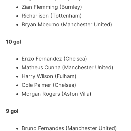
Zian Flemming (Burnley)
Richarlison (Tottenham)
Bryan Mbeumo (Manchester United)
10 gol
Enzo Fernandez (Chelsea)
Matheus Cunha (Manchester United)
Harry Wilson (Fulham)
Cole Palmer (Chelsea)
Morgan Rogers (Aston Villa)
9 gol
Bruno Fernandes (Manchester United)