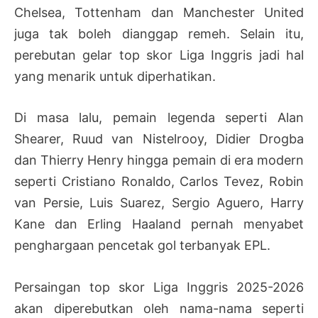
Chelsea, Tottenham dan Manchester United
juga tak boleh dianggap remeh. Selain itu,
perebutan gelar top skor Liga Inggris jadi hal
yang menarik untuk diperhatikan.
Di masa lalu, pemain legenda seperti Alan
Shearer, Ruud van Nistelrooy, Didier Drogba
dan Thierry Henry hingga pemain di era modern
seperti Cristiano Ronaldo, Carlos Tevez, Robin
van Persie, Luis Suarez, Sergio Aguero, Harry
Kane dan Erling Haaland pernah menyabet
penghargaan pencetak gol terbanyak EPL.
Persaingan top skor Liga Inggris 2025-2026
akan diperebutkan oleh nama-nama seperti