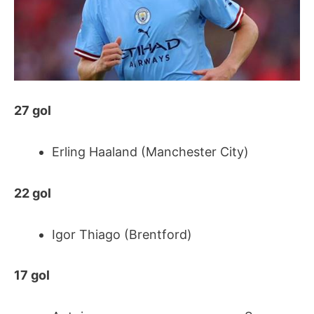
27 gol
Erling Haaland (Manchester City)
22 gol
Igor Thiago (Brentford)
17 gol