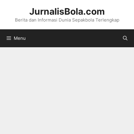
Langsung
JurnalisBola.com
ke
Berita dan Informasi Dunia Sepakbola Terlengkap
isi
Menu