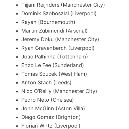
Tijjani Reijnders (Manchester City)
Dominik Szoboszlai (Liverpool)
Rayan (Bournemouth)
Martin Zubimendi (Arsenal)
Jeremy Doku (Manchester City)
Ryan Gravenberch (Liverpool)
Joao Palhinha (Tottenham)
Enzo Le Fee (Sunderland)
Tomas Soucek (West Ham)
Anton Stach (Leeds)
Nico O’Reilly (Manchester City)
Pedro Neto (Chelsea)
John McGinn (Aston Villa)
Diego Gomez (Brighton)
Florian Wirtz (Liverpool)