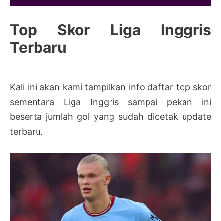
Top Skor Liga Inggris
Terbaru
Kali ini akan kami tampilkan info daftar top skor
sementara Liga Inggris sampai pekan ini
beserta jumlah gol yang sudah dicetak update
terbaru.