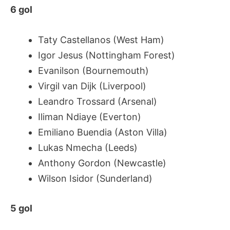
6 gol
Taty Castellanos (West Ham)
Igor Jesus (Nottingham Forest)
Evanilson (Bournemouth)
Virgil van Dijk (Liverpool)
Leandro Trossard (Arsenal)
Iliman Ndiaye (Everton)
Emiliano Buendia (Aston Villa)
Lukas Nmecha (Leeds)
Anthony Gordon (Newcastle)
Wilson Isidor (Sunderland)
5 gol