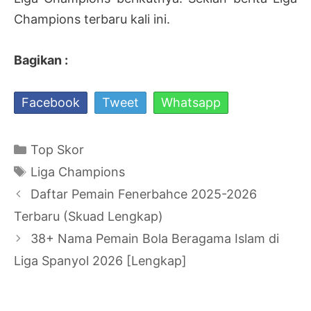
Champions terbaru kali ini.
Bagikan :
Facebook
Tweet
Whatsapp
Kategori
Top Skor
Tag
Liga Champions
Navigasi
Daftar Pemain Fenerbahce 2025-2026
Tulisan
Terbaru (Skuad Lengkap)
38+ Nama Pemain Bola Beragama Islam di
Liga Spanyol 2026 [Lengkap]