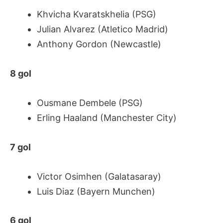
Khvicha Kvaratskhelia (PSG)
Julian Alvarez (Atletico Madrid)
Anthony Gordon (Newcastle)
8 gol
Ousmane Dembele (PSG)
Erling Haaland (Manchester City)
7 gol
Victor Osimhen (Galatasaray)
Luis Diaz (Bayern Munchen)
6 gol