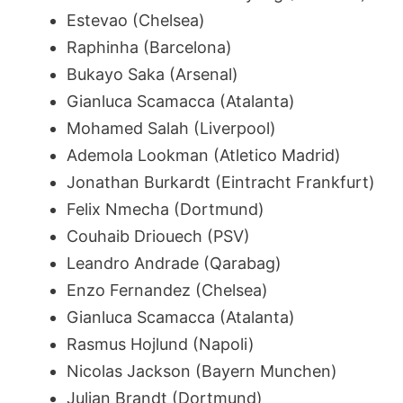
Estevao (Chelsea)
Raphinha (Barcelona)
Bukayo Saka (Arsenal)
Gianluca Scamacca (Atalanta)
Mohamed Salah (Liverpool)
Ademola Lookman (Atletico Madrid)
Jonathan Burkardt (Eintracht Frankfurt)
Felix Nmecha (Dortmund)
Couhaib Driouech (PSV)
Leandro Andrade (Qarabag)
Enzo Fernandez (Chelsea)
Gianluca Scamacca (Atalanta)
Rasmus Hojlund (Napoli)
Nicolas Jackson (Bayern Munchen)
Julian Brandt (Dortmund)