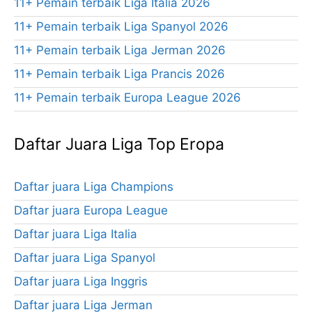
11+ Pemain terbaik Liga Italia 2026
11+ Pemain terbaik Liga Spanyol 2026
11+ Pemain terbaik Liga Jerman 2026
11+ Pemain terbaik Liga Prancis 2026
11+ Pemain terbaik Europa League 2026
Daftar Juara Liga Top Eropa
Daftar juara Liga Champions
Daftar juara Europa League
Daftar juara Liga Italia
Daftar juara Liga Spanyol
Daftar juara Liga Inggris
Daftar juara Liga Jerman