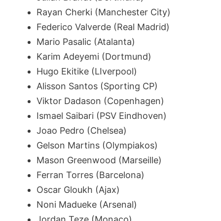
Rayan Cherki (Manchester City)
Federico Valverde (Real Madrid)
Mario Pasalic (Atalanta)
Karim Adeyemi (Dortmund)
Hugo Ekitike (LIverpool)
Alisson Santos (Sporting CP)
Viktor Dadason (Copenhagen)
Ismael Saibari (PSV Eindhoven)
Joao Pedro (Chelsea)
Gelson Martins (Olympiakos)
Mason Greenwood (Marseille)
Ferran Torres (Barcelona)
Oscar Gloukh (Ajax)
Noni Madueke (Arsenal)
Jordan Teze (Monaco)