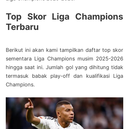
Top Skor Liga Champions
Terbaru
Berikut ini akan kami tampilkan daftar top skor
sementara Liga Champions musim 2025-2026
hingga saat ini. Jumlah gol yang dihitung tidak
termasuk babak play-off dan kualifikasi Liga
Champions.