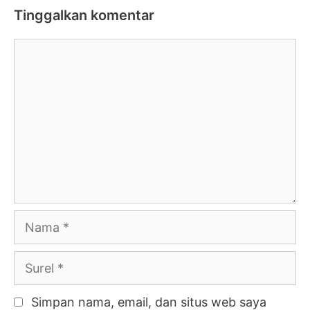
Tinggalkan komentar
Komentar
Nama
Surel
Simpan nama, email, dan situs web saya