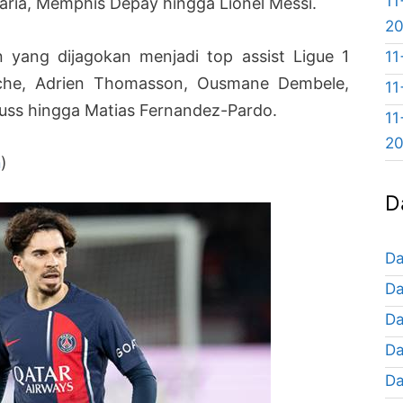
11
Maria, Memphis Depay hingga Lionel Messi.
2
 yang dijagokan menjadi top assist Ligue 1
11
uche, Adrien Thomasson, Ousmane Dembele,
11
ss hingga Matias Fernandez-Pardo.
11
2
n
)
D
Da
Da
Da
Da
Da