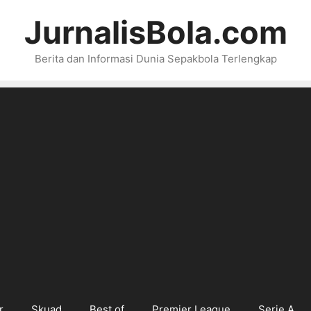
JurnalisBola.com
Berita dan Informasi Dunia Sepakbola Terlengkap
r
Skuad
Best of
Premier League
Serie A