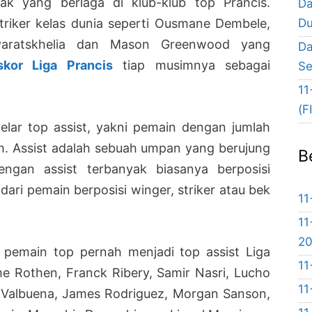
ak yang berlaga di klub-klub top Prancis.
Da
Du
iker kelas dunia seperti Ousmane Dembele,
Kvaratskhelia dan Mason Greenwood yang
Da
skor Liga Prancis
tiap musimnya sebagai
Se
11
(F
gelar top assist, yakni pemain dengan jumlah
m. Assist adalah sebuah umpan yang berujung
B
engan assist terbanyak biasanya berposisi
 dari pemain berposisi winger, striker atau bek
11
11
2
 pemain top pernah menjadi top assist Liga
11
me Rothen, Franck Ribery, Samir Nasri, Lucho
11
 Valbuena, James Rodriguez, Morgan Sanson,