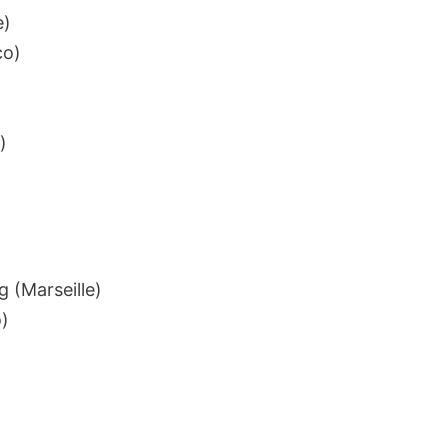
e)
co)
)
 (Marseille)
)