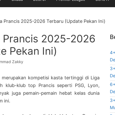
ga Prancis 2025-2026 Terbaru (Update Pekan Ini)
a Prancis 2025-2026
B
e Pekan Ini)
4+
De
mmad Zakky
3+
De
1 merupakan kompetisi kasta tertinggi di Liga
6+
leh klub-klub top Prancis seperti PSG, Lyon,
De
Banyak juga pemain-pemain hebat kelas dunia
3+
 ini.
Mu