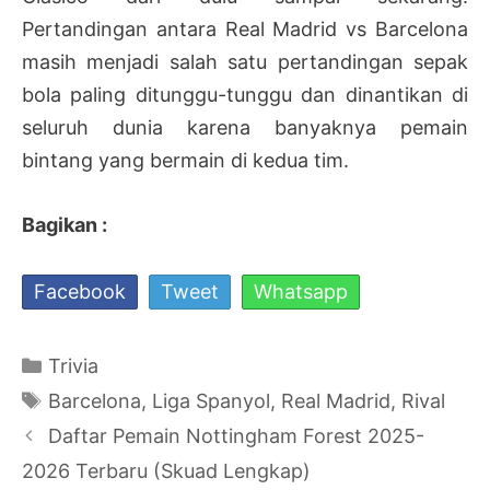
Pertandingan antara Real Madrid vs Barcelona
masih menjadi salah satu pertandingan sepak
bola paling ditunggu-tunggu dan dinantikan di
seluruh dunia karena banyaknya pemain
bintang yang bermain di kedua tim.
Bagikan :
Facebook
Tweet
Whatsapp
Kategori
Trivia
Tag
Barcelona
,
Liga Spanyol
,
Real Madrid
,
Rival
Navigasi
Daftar Pemain Nottingham Forest 2025-
Tulisan
2026 Terbaru (Skuad Lengkap)