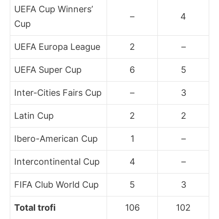
UEFA Cup Winners’
–
4
Cup
UEFA Europa League
2
–
UEFA Super Cup
6
5
Inter-Cities Fairs Cup
–
3
Latin Cup
2
2
Ibero-American Cup
1
–
Intercontinental Cup
4
–
FIFA Club World Cup
5
3
Total trofi
106
102