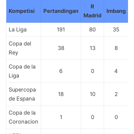
R
Kompetisi
Pertandingan
Imbang
B
Madrid
La Liga
191
80
35
Copa del
38
13
8
Rey
Copa de la
6
0
4
Liga
Supercopa
18
10
2
de Espana
Copa de la
1
0
0
Coronacion