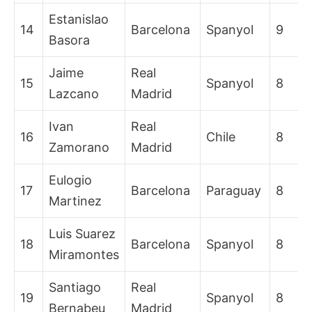
Estanislao
14
Barcelona
Spanyol
9
Basora
Jaime
Real
15
Spanyol
8
Lazcano
Madrid
Ivan
Real
16
Chile
8
Zamorano
Madrid
Eulogio
17
Barcelona
Paraguay
8
Martinez
Luis Suarez
18
Barcelona
Spanyol
8
Miramontes
Santiago
Real
19
Spanyol
8
Bernabeu
Madrid