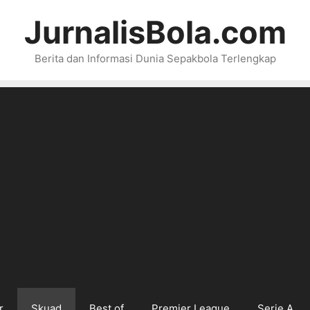
JurnalisBola.com
Berita dan Informasi Dunia Sepakbola Terlengkap
r
Skuad
Best of
Premier League
Serie A