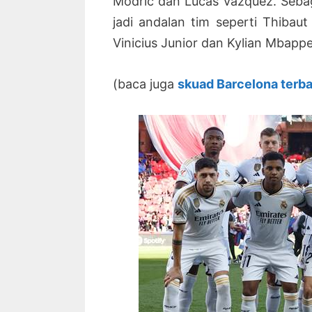
Modric dan Lucas Vazquez. Seba
jadi andalan tim seperti Thibaut
Vinicius Junior dan Kylian Mbapp
(baca juga
skuad Barcelona terb