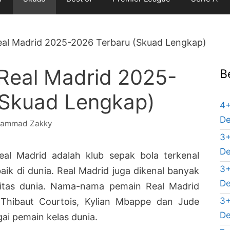
eal Madrid 2025-2026 Terbaru (Skuad Lengkap)
Real Madrid 2025-
B
(Skuad Lengkap)
4+
De
ammad Zakky
3+
De
eal Madrid adalah klub sepak bola terkenal
3+
aik di dunia. Real Madrid juga dikenal banyak
De
litas dunia. Nama-nama pemain Real Madrid
3+
r, Thibaut Courtois, Kylian Mbappe dan Jude
De
gai pemain kelas dunia.