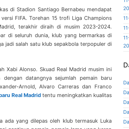
11
2
rkas di Stadion Santiago Bernabeu mendapat
 versi FIFA. Torehan 15 trofi Liga Champions
11
adrid, terakhir diraih di musim 2023-2024.
11
ar di seluruh dunia, klub yang bermarkas di
11
a jadi salah satu klub sepakbola terpopuler di
2
D
lah Xabi Alonso. Skuad Real Madrid musim ini
ah dengan datangnya sejumlah pemain baru
Da
exander-Arnold, Alvaro Carreras dan Franco
Da
baru Real Madrid
tentu meningkatkan kualitas
Da
Da
uga ada yang dilepas oleh klub termasuk Luka
Da