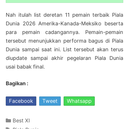
Nah itulah list deretan 11 pemain terbaik Piala
Dunia 2026 Amerika-Kanada-Meksiko beserta
para pemain cadangannya. Pemain-pemain
tersebut menunjukkan performa bagus di Piala
Dunia sampai saat ini. List tersebut akan terus
diupdate sampai akhir pegelaran Piala Dunia
usai babak final.
Bagikan :
Facebook
Tweet
Whatsapp
Kategori
Best XI
Tag