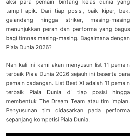
aksi para pemain bintang kelas dunia yang
tampil apik. Dari tiap posisi, baik kiper, bek,
gelandang hingga striker, masing-masing
menunjukkan peran dan performa yang bagus
bagi timnas masing-masing. Bagaimana dengan
Piala Dunia 2026?
Nah kali ini kami akan menyusun list 11 pemain
terbaik Piala Dunia 2026 sejauh ini beserta para
pemain cadangan. List Best XI adalah 11 pemain
terbaik Piala Dunia di tiap posisi hingga
membentuk The Dream Team atau tim impian.
Penyusunan tim didasarkan pada performa
sepanjang kompetisi Piala Dunia.