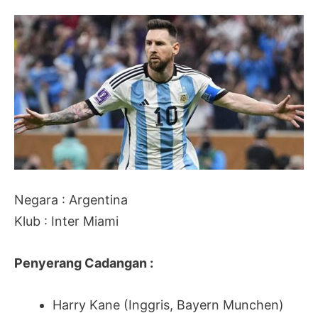
Negara : Argentina
Klub : Inter Miami
Penyerang Cadangan :
Harry Kane (Inggris, Bayern Munchen)