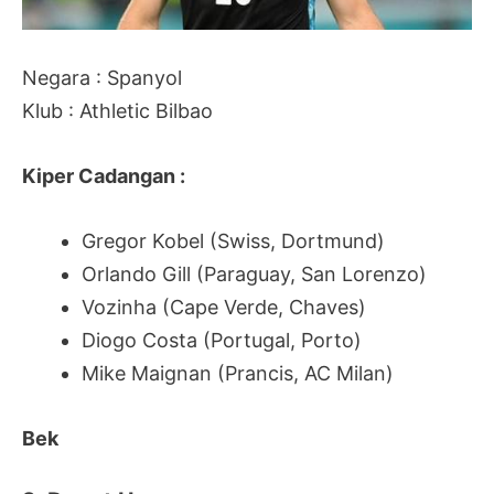
Negara : Spanyol
Klub : Athletic Bilbao
Kiper Cadangan :
Gregor Kobel (Swiss, Dortmund)
Orlando Gill (Paraguay, San Lorenzo)
Vozinha (Cape Verde, Chaves)
Diogo Costa (Portugal, Porto)
Mike Maignan (Prancis, AC Milan)
Bek