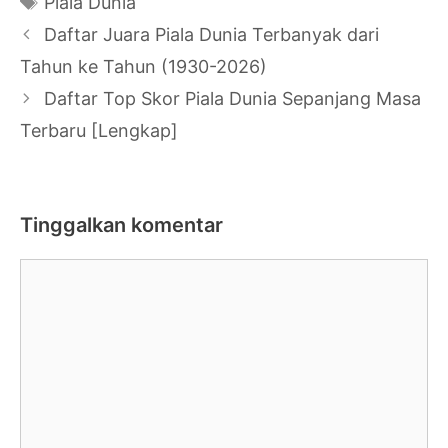
Piala Dunia
Navigasi
Daftar Juara Piala Dunia Terbanyak dari
Tulisan
Tahun ke Tahun (1930-2026)
Daftar Top Skor Piala Dunia Sepanjang Masa
Terbaru [Lengkap]
Tinggalkan komentar
Komentar