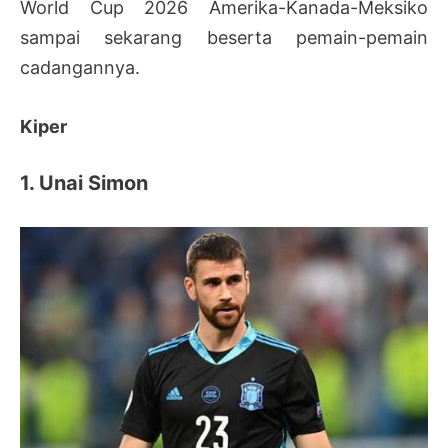
World Cup 2026 Amerika-Kanada-Meksiko
sampai sekarang beserta pemain-pemain
cadangannya.
Kiper
1. Unai Simon