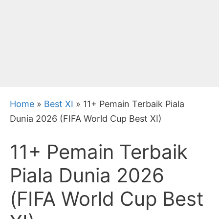
Home
»
Best XI
»
11+ Pemain Terbaik Piala
Dunia 2026 (FIFA World Cup Best XI)
11+ Pemain Terbaik
Piala Dunia 2026
(FIFA World Cup Best