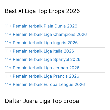
Best XI Liga Top Eropa 2026
11+ Pemain terbaik Piala Dunia 2026
11+ Pemain terbaik Liga Champions 2026
11+ Pemain terbaik Liga Inggris 2026
11+ Pemain terbaik Liga Italia 2026
11+ Pemain terbaik Liga Spanyol 2026
11+ Pemain terbaik Liga Jerman 2026
11+ Pemain terbaik Liga Prancis 2026
11+ Pemain terbaik Europa League 2026
Daftar Juara Liga Top Eropa