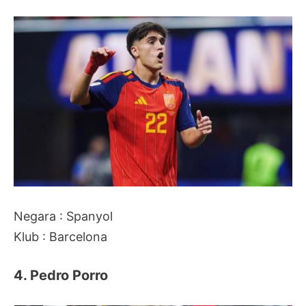
Negara : Spanyol
Klub : Barcelona
4. Pedro Porro