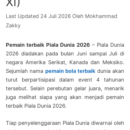
XI)
24 Juli 2026
Oleh
Mokhammad
Zakky
Pemain terbaik Piala Dunia 2026
– Piala Dunia
2026 diadakan pada bulan Juni sampai Juli di
negara Amerika Serikat, Kanada dan Meksiko.
Sejumlah nama
pemain bola terbaik
dunia akan
turut berpartisipasi dalam event 4 tahunan
tersebut. Selain perebutan gelar juara, menarik
juga melihat siapa yang akan menjadi pemain
terbaik Piala Dunia 2026.
Tiap penyelenggaraan Piala Dunia diwarnai oleh