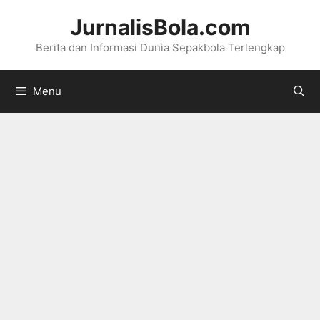
Langsung
JurnalisBola.com
ke
Berita dan Informasi Dunia Sepakbola Terlengkap
isi
Menu