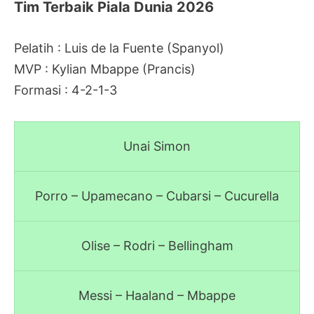
Tim Terbaik Piala Dunia 2026
Pelatih : Luis de la Fuente (Spanyol)
MVP : Kylian Mbappe (Prancis)
Formasi : 4-2-1-3
Unai Simon
Porro – Upamecano – Cubarsi – Cucurella
Olise – Rodri – Bellingham
Messi – Haaland – Mbappe