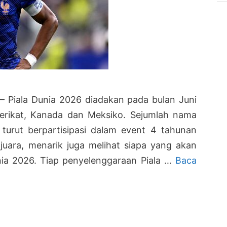
 – Piala Dunia 2026 diadakan pada bulan Juni
Serikat, Kanada dan Meksiko. Sejumlah nama
 turut berpartisipasi dalam event 4 tahunan
 juara, menarik juga melihat siapa yang akan
nia 2026. Tiap penyelenggaraan Piala …
Baca