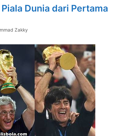
Tahun
 Piala Dunia dari Pertama
ke
Tahun
(1930-
mmad Zakky
2026)