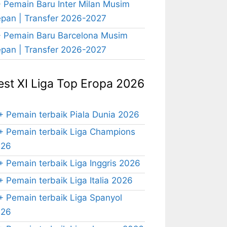
 Pemain Baru Inter Milan Musim
pan | Transfer 2026-2027
 Pemain Baru Barcelona Musim
pan | Transfer 2026-2027
est XI Liga Top Eropa 2026
+ Pemain terbaik Piala Dunia 2026
+ Pemain terbaik Liga Champions
026
+ Pemain terbaik Liga Inggris 2026
+ Pemain terbaik Liga Italia 2026
+ Pemain terbaik Liga Spanyol
026