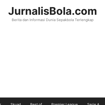
JurnalisBola.com
Berita dan Informasi Dunia Sepakbola Terlengkap
r
Skuad
Best of
Premier League
Serie A