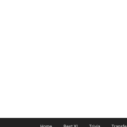
Langsung
ke
isi
Home
Best XI
Trivia
Transfe