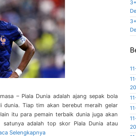
3+
De
3+
De
B
11
11
2
 masa – Piala Dunia adalah ajang sepak bola
11
i dunia. Tiap tim akan berebut meraih gelar
11
Selain itu para pemain terbaik dunia juga akan
11
lah satunya adalah top skor Piala Dunia atau
2
Daftar
aca Selengkapnya