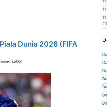
11
Top
11
Skor
11
Piala
2
Dunia
Sepanjang
D
Masa
Piala Dunia 2026 (FIFA
Terbaru
[Lengkap]
Da
mmad Zakky
Da
Da
Da
Da
Da
Da