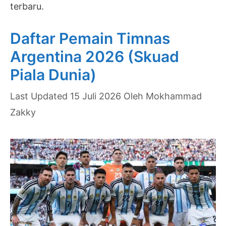
terbaru.
Daftar Pemain Timnas
Argentina 2026 (Skuad
Piala Dunia)
15 Juli 2026
Oleh
Mokhammad
Zakky