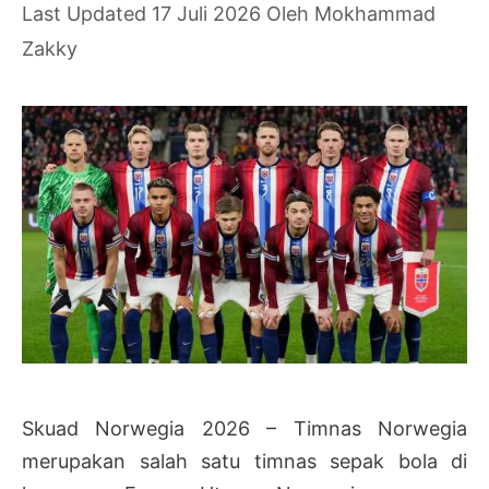
17 Juli 2026
Oleh
Mokhammad
Zakky
Skuad Norwegia 2026 – Timnas Norwegia
merupakan salah satu timnas sepak bola di