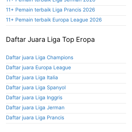
11+ Pemain terbaik Liga Prancis 2026
11+ Pemain terbaik Europa League 2026
Daftar Juara Liga Top Eropa
Daftar juara Liga Champions
Daftar juara Europa League
Daftar juara Liga Italia
Daftar juara Liga Spanyol
Daftar juara Liga Inggris
Daftar juara Liga Jerman
Daftar juara Liga Prancis