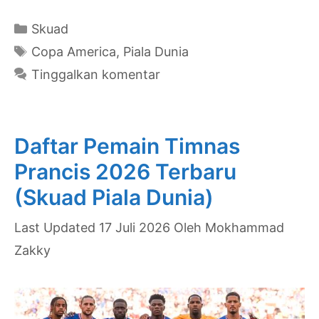
Pemain
Timnas
Kategori
Skuad
Argentina
Tag
Copa America
,
Piala Dunia
2026
Tinggalkan komentar
(Skuad
Piala
Dunia)
Daftar Pemain Timnas
Prancis 2026 Terbaru
(Skuad Piala Dunia)
17 Juli 2026
Oleh
Mokhammad
Zakky