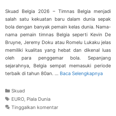
Skuad Belgia 2026 – Timnas Belgia menjadi
salah satu kekuatan baru dalam dunia sepak
bola dengan banyak pemain kelas dunia. Nama-
nama pemain timnas Belgia seperti Kevin De
Bruyne, Jeremy Doku atau Romelu Lukaku jelas
memiliki kualitas yang hebat dan dikenal luas
oleh para penggemar bola. Sepanjang
sejarahnya, Belgia sempat memasuki periode
Dafta
terbaik di tahun 80an. …
Baca Selengkapnya
Pemai
Timna
Kategori
Skuad
Belgia
Tag
EURO
,
Piala Dunia
2026
Tinggalkan komentar
Terba