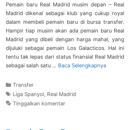
Pemain baru Real Madrid musim depan – Real
Madrid dikenal sebagai klub yang cukup royal
dalam membeli pemain baru di bursa transfer.
Hampir tiap musim akan ada pemain baru Real
Madrid yang dibeli dengan harga mahal, yang
dijuluki sebagai pemain Los Galacticos. Hal ini
tentu tak lepas dari status finansial Real Madrid
7+
sebagai salah satu …
Baca Selengkapnya
Pemain
Baru
Kategori
Transfer
Real
Tag
Liga Spanyol
,
Real Madrid
Madrid
Tinggalkan komentar
Musim
Depan
|