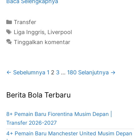
Pemain
Baca Selengkapnya
Baru
Liverpool
Kategori
Transfer
Musim
Tag
Liga Inggris
,
Liverpool
Depan
Tinggalkan komentar
|
Transfer
2026-
Navigasi
← Sebelumnya
1
2
3
…
180
Selanjutnya →
2027
Tulisan
Berita Bola Terbaru
8+ Pemain Baru Fiorentina Musim Depan |
Transfer 2026-2027
4+ Pemain Baru Manchester United Musim Depan