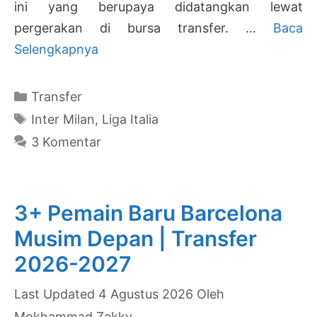
ini yang berupaya didatangkan lewat
pergerakan di bursa transfer. …
Baca
3+
Selengkapnya
Pemain
Baru
Kategori
Transfer
Inter
Tag
Inter Milan
,
Liga Italia
Milan
3 Komentar
Musim
Depan
|
3+ Pemain Baru Barcelona
Transfer
Musim Depan | Transfer
2026-
2026-2027
2027
4 Agustus 2026
Oleh
Mokhammad Zakky