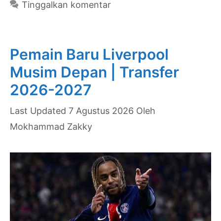
Tinggalkan komentar
Depan
|
Transfer
Pemain Baru Liverpool
2026-
Musim Depan | Transfer
2027
2026-2027
7 Agustus 2026
Oleh
Mokhammad Zakky