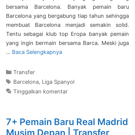
bersama Barcelona. Banyak pemain baru
Barcelona yang bergabung tiap tahun sehingga
membuat Barcelona menjadi semakin solid.
Tentu sebagai klub top Eropa banyak pemain
yang ingin bermain bersama Barca. Meski juga
3+
…
Baca Selengkapnya
Pemain
Baru
Kategori
Transfer
Barcelona
Tag
Barcelona
,
Liga Spanyol
Musim
Tinggalkan komentar
Depan
|
Transfer
7+ Pemain Baru Real Madrid
2026-
Musim Depan | Transfer
2027