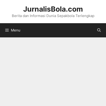
Langsung
JurnalisBola.com
ke
Berita dan Informasi Dunia Sepakbola Terlengkap
isi
Menu