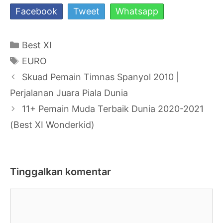
Facebook
Tweet
Whatsapp
Kategori
Best XI
Tag
EURO
Navigasi
Skuad Pemain Timnas Spanyol 2010 |
Tulisan
Perjalanan Juara Piala Dunia
11+ Pemain Muda Terbaik Dunia 2020-2021
(Best XI Wonderkid)
Tinggalkan komentar
Komentar