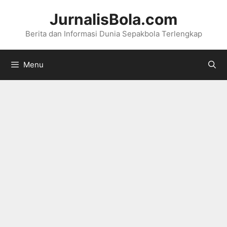
Langsung
JurnalisBola.com
ke
Berita dan Informasi Dunia Sepakbola Terlengkap
isi
Menu