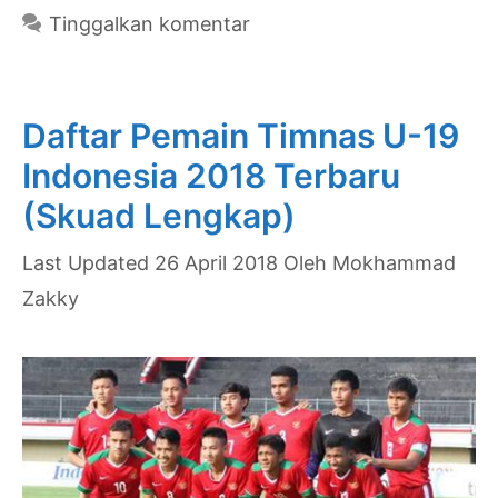
2023-
Tinggalkan komentar
2024
Terbaru
(Skuad
Daftar Pemain Timnas U-19
Lengkap)
Indonesia 2018 Terbaru
(Skuad Lengkap)
26 April 2018
Oleh
Mokhammad
Zakky