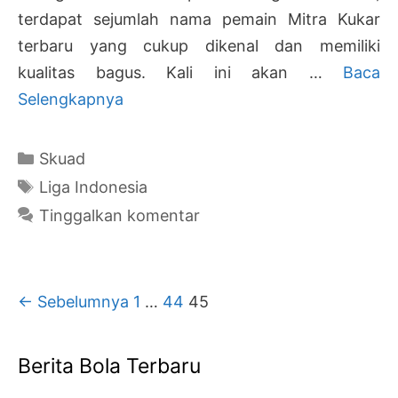
terdapat sejumlah nama pemain Mitra Kukar
terbaru yang cukup dikenal dan memiliki
kualitas bagus. Kali ini akan …
Baca
Daftar
Selengkapnya
Nama
Pemain
Kategori
Skuad
Mitra
Tag
Liga Indonesia
Kukar
Tinggalkan komentar
2018
Terbaru
(Skuad
Navigasi
← Sebelumnya
1
…
44
45
Lengkap)
Tulisan
Berita Bola Terbaru