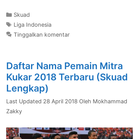
Pemain
Timnas
Kategori
Skuad
U-
Tag
Liga Indonesia
19
Tinggalkan komentar
Indonesia
2018
Terbaru
Daftar Nama Pemain Mitra
(Skuad
Kukar 2018 Terbaru (Skuad
Lengkap)
Lengkap)
28 April 2018
Oleh
Mokhammad
Zakky