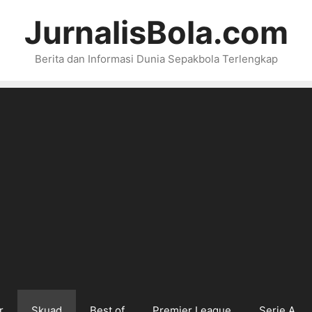
JurnalisBola.com
Berita dan Informasi Dunia Sepakbola Terlengkap
r
Skuad
Best of
Premier League
Serie A