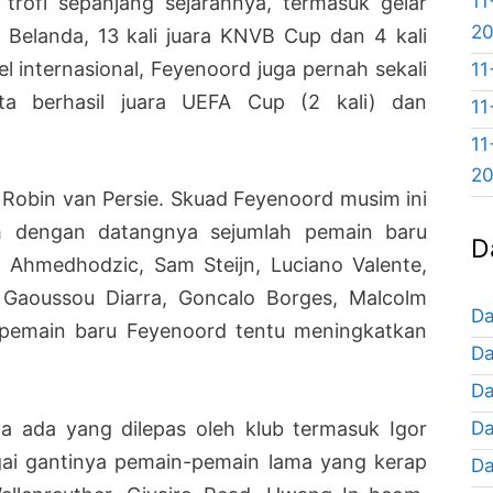
11
trofi sepanjang sejarahnya, termasuk gelar
2
a Belanda, 13 kali juara KNVB Cup dan 4 kali
vel internasional, Feyenoord juga pernah sekali
11
ta berhasil juara UEFA Cup (2 kali) dan
11
11
2
h Robin van Persie. Skuad Feyenoord musim ini
ah dengan datangnya sejumlah pemain baru
D
l Ahmedhodzic, Sam Steijn, Luciano Valente,
 Gaoussou Diarra, Goncalo Borges, Malcolm
Da
 pemain baru Feyenoord tentu meningkatkan
Da
Da
Da
uga ada yang dilepas oleh klub termasuk Igor
ai gantinya pemain-pemain lama yang kerap
Da