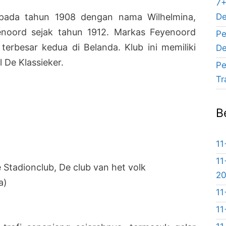
7+
De
k pada tahun 1908 dengan nama Wilhelmina,
enoord sejak tahun 1912. Markas Feyenoord
Pe
terbesar kedua di Belanda. Klub ini memiliki
De
l De Klassieker.
Pe
Tr
B
11
11
 Stadionclub, De club van het volk
2
a)
11
11