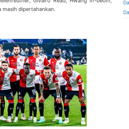
Wellenreuther, Givairo Read, Hwang In-beom,
Da
 masih dipertahankan.
Da