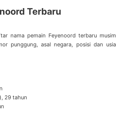
noord Terbaru
aftar nama pemain Feyenoord terbaru musim
or punggung, asal negara, posisi dan usia
un
), 29 tahun
un