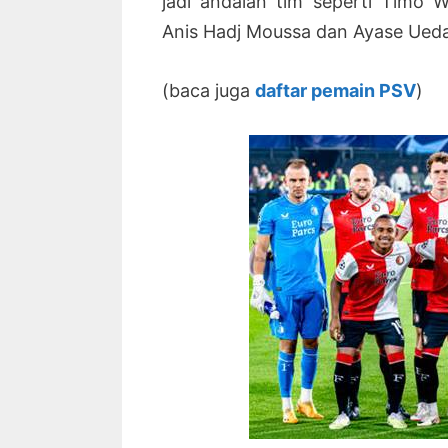
jadi andalan tim seperti Timo 
Anis Hadj Moussa dan Ayase Ueda
(baca juga
daftar pemain PSV
)