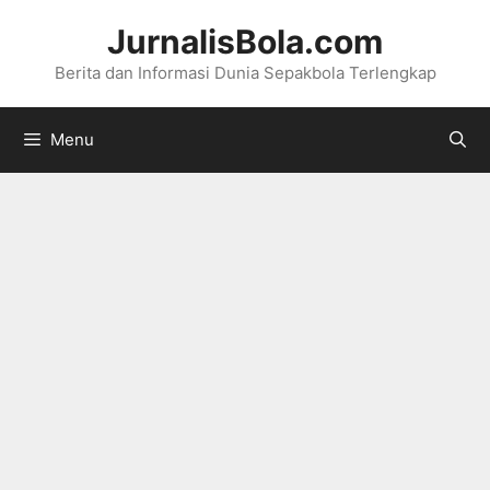
Langsung
JurnalisBola.com
ke
Berita dan Informasi Dunia Sepakbola Terlengkap
isi
Menu