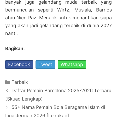
banyak juga gelandang muda terbaik yang
bermunculan seperti Wirtz, Musiala, Barrios
atau Nico Paz. Menarik untuk menantikan siapa
yang akan jadi gelandang terbaik di dunia 2027
nanti.
Bagikan :
Facebook
Tweet
Whatsapp
Kategori
Terbaik
Navigasi
Daftar Pemain Barcelona 2025-2026 Terbaru
Tulisan
(Skuad Lengkap)
55+ Nama Pemain Bola Beragama Islam di
Liga Jerman 2026 [Lengkap]