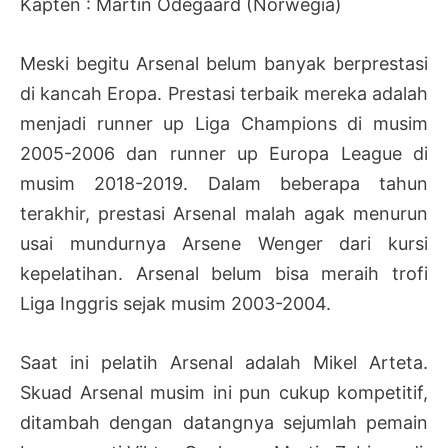
Kapten : Martin Odegaard (Norwegia)
Meski begitu Arsenal belum banyak berprestasi
di kancah Eropa. Prestasi terbaik mereka adalah
menjadi runner up Liga Champions di musim
2005-2006 dan runner up Europa League di
musim 2018-2019. Dalam beberapa tahun
terakhir, prestasi Arsenal malah agak menurun
usai mundurnya Arsene Wenger dari kursi
kepelatihan. Arsenal belum bisa meraih trofi
Liga Inggris sejak musim 2003-2004.
Saat ini pelatih Arsenal adalah Mikel Arteta.
Skuad Arsenal musim ini pun cukup kompetitif,
ditambah dengan datangnya sejumlah pemain