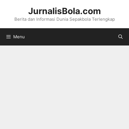
Langsung
JurnalisBola.com
ke
Berita dan Informasi Dunia Sepakbola Terlengkap
isi
Menu