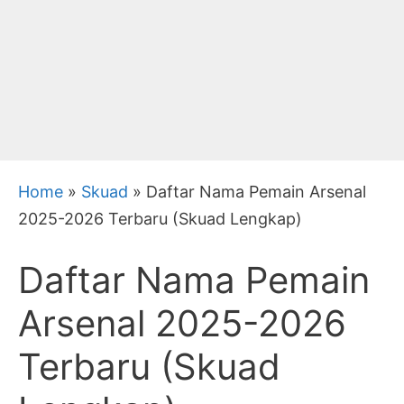
Home
»
Skuad
»
Daftar Nama Pemain Arsenal
2025-2026 Terbaru (Skuad Lengkap)
Daftar Nama Pemain
Arsenal 2025-2026
Terbaru (Skuad