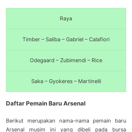
Raya
Timber – Saliba – Gabriel – Calafiori
Odegaard – Zubimendi – Rice
Saka – Gyokeres – Martinelli
Daftar Pemain Baru Arsenal
Berikut merupakan nama-nama pemain baru
Arsenal musim ini yang dibeli pada bursa