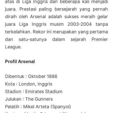
atas di Liga Inggris dan beberapa kali menjadi
juara. Prestasi paling bersejarah yang pernah
diraih oleh Arsenal adalah sukses meraih gelar
juara Liga Inggris musim 2003-2004 tanpa
terkelahkan. Rekor ini merupakan yang pertama
dan satu-satunya dalam sejarah Premier
League.
Profil Arsenal
Dibentuk : Oktober 1886
Kota : London, Inggris
Stadion : Emirates Stadium
Julukan : The Gunners
Pelatih : Mikel Arteta (Spanyol)