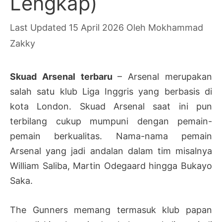
Lengkap)
15 April 2026
Oleh
Mokhammad
Zakky
Skuad Arsenal terbaru
– Arsenal merupakan
salah satu klub Liga Inggris yang berbasis di
kota London. Skuad Arsenal saat ini pun
terbilang cukup mumpuni dengan pemain-
pemain berkualitas. Nama-nama pemain
Arsenal yang jadi andalan dalam tim misalnya
William Saliba, Martin Odegaard hingga Bukayo
Saka.
The Gunners memang termasuk klub papan