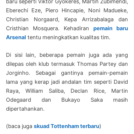
baru seperti Viktor Gyokeres, Martin Zubimendi,
Eberechi Eze, Piero Hincapie, Noni Madueke,
Christian Norgaard, Kepa Arrizabalaga dan
Cristhian Mosquera. Kehadiran
pemain baru
Arsenal
tentu meningkatkan kualitas tim.
Di sisi lain, beberapa pemain juga ada yang
dilepas oleh klub termasuk Thomas Partey dan
Jorginho. Sebagai gantinya pemain-pemain
lama yang kerap jadi andalan tim seperti David
Raya, William Saliba, Declan Rice, Martin
Odegaard dan Bukayo Saka masih
dipertahankan.
(baca juga
skuad Tottenham terbaru
)