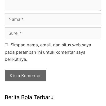
Nama
Surel
Simpan nama, email, dan situs web saya
pada peramban ini untuk komentar saya
berikutnya.
Berita Bola Terbaru