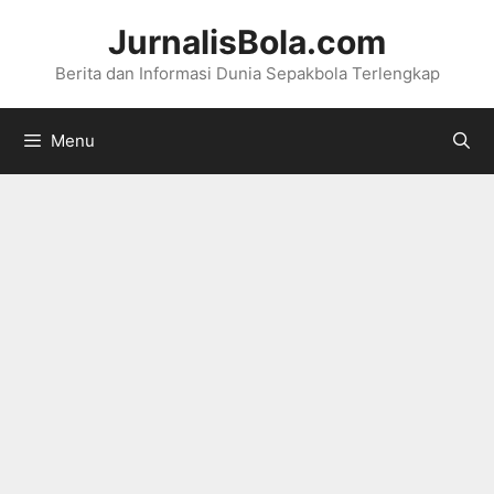
Langsung
JurnalisBola.com
ke
Berita dan Informasi Dunia Sepakbola Terlengkap
isi
Menu