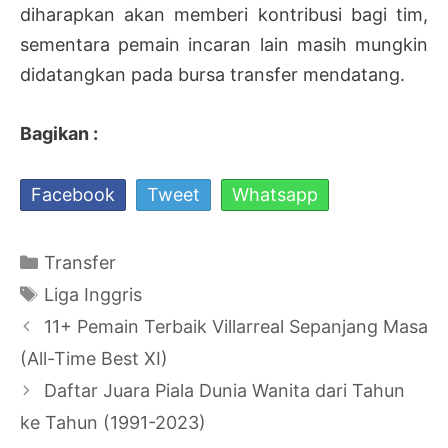
diharapkan akan memberi kontribusi bagi tim,
sementara pemain incaran lain masih mungkin
didatangkan pada bursa transfer mendatang.
Bagikan :
Facebook
Tweet
Whatsapp
Kategori
Transfer
Tag
Liga Inggris
Navigasi
11+ Pemain Terbaik Villarreal Sepanjang Masa
Tulisan
(All-Time Best XI)
Daftar Juara Piala Dunia Wanita dari Tahun
ke Tahun (1991-2023)