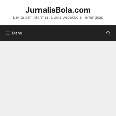
Langsung
JurnalisBola.com
ke
Berita dan Informasi Dunia Sepakbola Terlengkap
isi
Menu