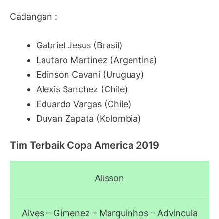
Cadangan :
Gabriel Jesus (Brasil)
Lautaro Martinez (Argentina)
Edinson Cavani (Uruguay)
Alexis Sanchez (Chile)
Eduardo Vargas (Chile)
Duvan Zapata (Kolombia)
Tim Terbaik Copa America 2019
Alisson
Alves – Gimenez – Marquinhos – Advincula