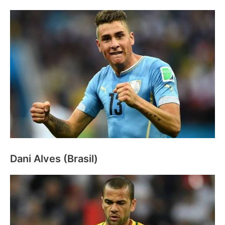
Dani Alves (Brasil)