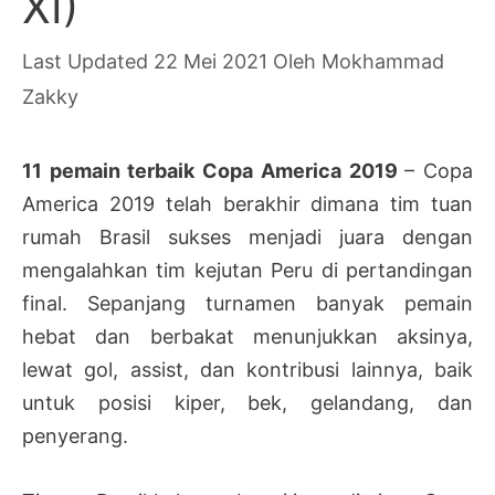
XI)
22 Mei 2021
Oleh
Mokhammad
Zakky
11 pemain terbaik Copa America 2019
– Copa
America 2019 telah berakhir dimana tim tuan
rumah Brasil sukses menjadi juara dengan
mengalahkan tim kejutan Peru di pertandingan
final. Sepanjang turnamen banyak pemain
hebat dan berbakat menunjukkan aksinya,
lewat gol, assist, dan kontribusi lainnya, baik
untuk posisi kiper, bek, gelandang, dan
penyerang.