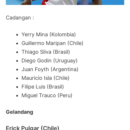
Cadangan :
Yerry Mina (Kolombia)
Guillermo Maripan (Chile)
Thiago Silva (Brasil)
Diego Godin (Uruguay)
Juan Foyth (Argentina)
Mauricio Isla (Chile)
Filipe Luis (Brasil)
Miguel Trauco (Peru)
Gelandang
Erick Pulgar (Chile)