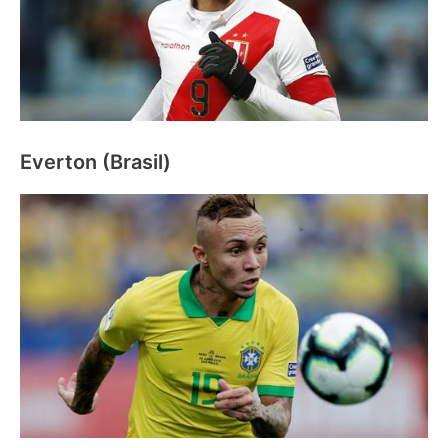
Everton (Brasil)