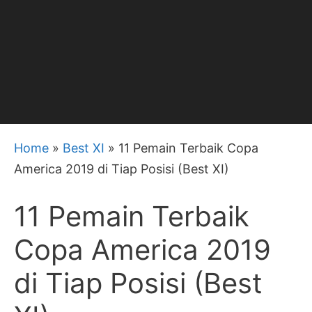
Home
»
Best XI
»
11 Pemain Terbaik Copa
America 2019 di Tiap Posisi (Best XI)
11 Pemain Terbaik
Copa America 2019
di Tiap Posisi (Best