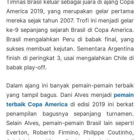
Timnas Brasil keluar sebagai juara di ajang Copa
America 2019, yang merupakan gelar pertama
mereka sejak tahun 2007. Trofi ini menjadi gelar
ke-9 sepanjang sejarah Brasil di Copa America.
Brasil mengalahkan Peru di babak final, yang
sukses membuat kejutan. Sementara Argentina
finish di peringkat 3, usai mengalahkan Chile di
babak play-off.
Dalam ajang ini banyak pemain-pemain terbaik
yang tampil bagus. Dani Alves menjadi
pemain
terbaik Copa America
di edisi 2019 ini berkat
penampilan bagusnya sepanjang turnamen.
Selain Alves, pemain-pemain Brasil lain seperti
Everton, Roberto Firmino, Philippe Coutinho,