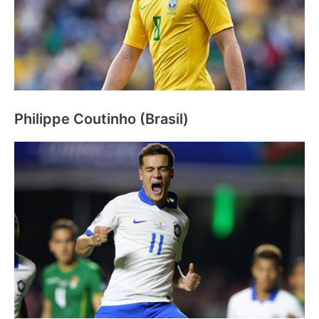
Philippe Coutinho (Brasil)