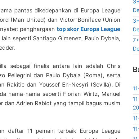
3+
De
h nama pantas dikedepankan di Europa League
rd (Man United) dan Victor Boniface (Union
3+
enyabet penghargaan
top skor Europa League
De
t lain seperti Santiago Gimenez, Paulo Dybala,
7+
edder.
De
a sebagai finalis antara lain adalah Chris
B
zo Pellegrini dan Paulo Dybala (Roma), serta
 Rakitic dan Youssef En-Nesyri (Sevilla). Di
11
 ada nama-nama seperti Florian Wirtz, Manuel
11
er dan Adrien Rabiot yang tampil bagus musim
2
11
11
an daftar 11 pemain terbaik Europa League