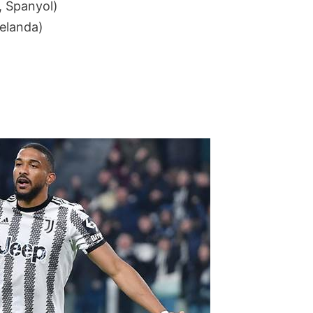
, Spanyol)
Belanda)