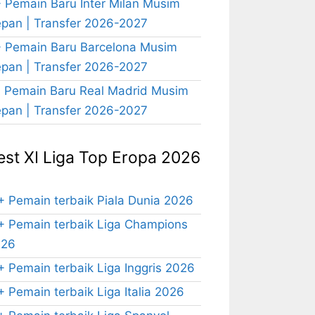
 Pemain Baru Inter Milan Musim
pan | Transfer 2026-2027
 Pemain Baru Barcelona Musim
pan | Transfer 2026-2027
 Pemain Baru Real Madrid Musim
pan | Transfer 2026-2027
est XI Liga Top Eropa 2026
+ Pemain terbaik Piala Dunia 2026
+ Pemain terbaik Liga Champions
026
+ Pemain terbaik Liga Inggris 2026
+ Pemain terbaik Liga Italia 2026