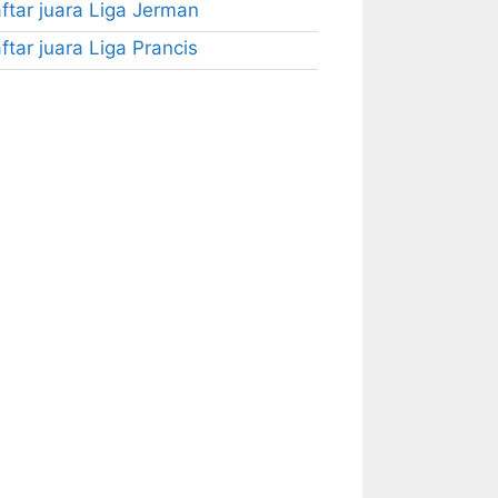
ftar juara Liga Jerman
ftar juara Liga Prancis