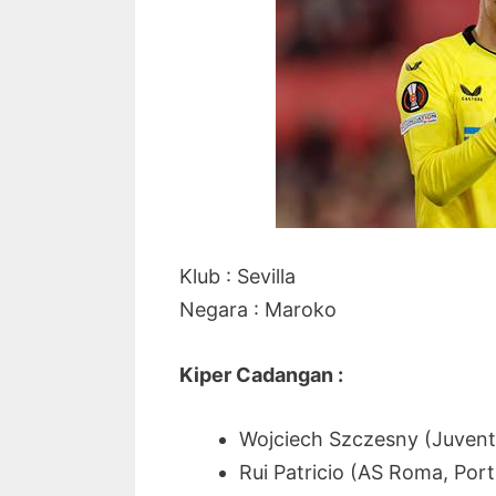
Klub : Sevilla
Negara : Maroko
Kiper Cadangan :
Wojciech Szczesny (Juvent
Rui Patricio (AS Roma, Port