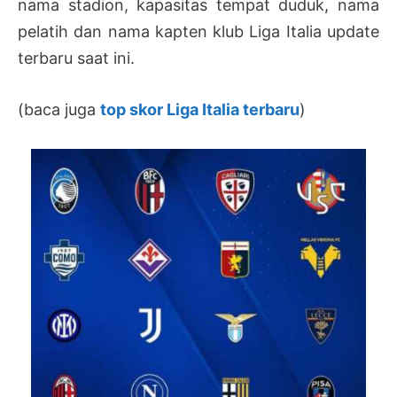
nama stadion, kapasitas tempat duduk, nama
pelatih dan nama kapten klub Liga Italia update
terbaru saat ini.
(baca juga
top skor Liga Italia terbaru
)