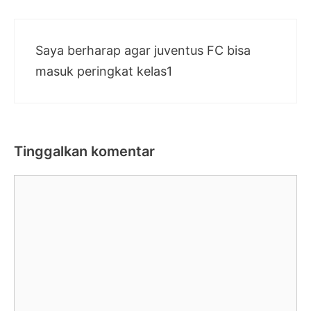
Saya berharap agar juventus FC bisa
masuk peringkat kelas1
Tinggalkan komentar
Komentar