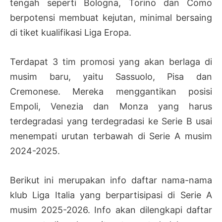
tengah seperti Bologna, Torino dan Como
berpotensi membuat kejutan, minimal bersaing
di tiket kualifikasi Liga Eropa.
Terdapat 3 tim promosi yang akan berlaga di
musim baru, yaitu Sassuolo, Pisa dan
Cremonese. Mereka menggantikan posisi
Empoli, Venezia dan Monza yang harus
terdegradasi yang terdegradasi ke Serie B usai
menempati urutan terbawah di Serie A musim
2024-2025.
Berikut ini merupakan info daftar nama-nama
klub Liga Italia yang berpartisipasi di Serie A
musim 2025-2026. Info akan dilengkapi daftar