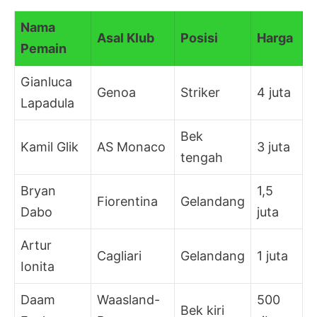
Nama
Asal Klub
Posisi
Harga
Pemain
Gianluca
Genoa
Striker
4 juta
Lapadula
Bek
Kamil Glik
AS Monaco
3 juta
tengah
Bryan
1,5
Fiorentina
Gelandang
Dabo
juta
Artur
Cagliari
Gelandang
1 juta
Ionita
Daam
Waasland-
500
Bek kiri