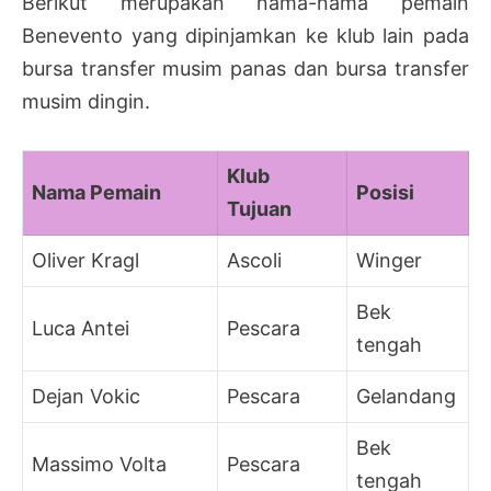
Berikut merupakan nama-nama pemain
Benevento yang dipinjamkan ke klub lain pada
bursa transfer musim panas dan bursa transfer
musim dingin.
Klub
Nama Pemain
Posisi
Tujuan
Oliver Kragl
Ascoli
Winger
Bek
Luca Antei
Pescara
tengah
Dejan Vokic
Pescara
Gelandang
Bek
Massimo Volta
Pescara
tengah