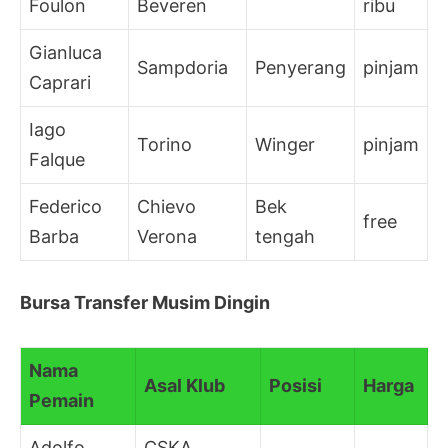
Foulon
Beveren
ribu
Gianluca
Sampdoria
Penyerang
pinjam
Caprari
Iago
Torino
Winger
pinjam
Falque
Federico
Chievo
Bek
free
Barba
Verona
tengah
Bursa Transfer Musim Dingin
Nama
Asal Klub
Posisi
Harga
Pemain
Adolfo
CSKA