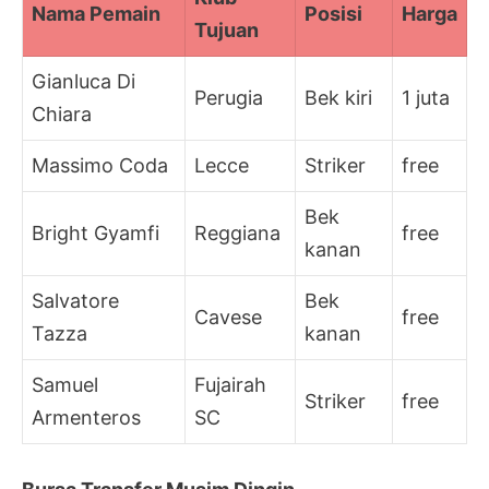
Nama Pemain
Posisi
Harga
Tujuan
Gianluca Di
Perugia
Bek kiri
1 juta
Chiara
Massimo Coda
Lecce
Striker
free
Bek
Bright Gyamfi
Reggiana
free
kanan
Salvatore
Bek
Cavese
free
Tazza
kanan
Samuel
Fujairah
Striker
free
Armenteros
SC