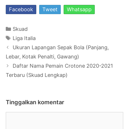
Facebook
Tweet
Whatsapp
Kategori
Skuad
Tag
Liga Italia
Navigasi
Ukuran Lapangan Sepak Bola (Panjang,
Tulisan
Lebar, Kotak Penalti, Gawang)
Daftar Nama Pemain Crotone 2020-2021
Terbaru (Skuad Lengkap)
Tinggalkan komentar
Komentar