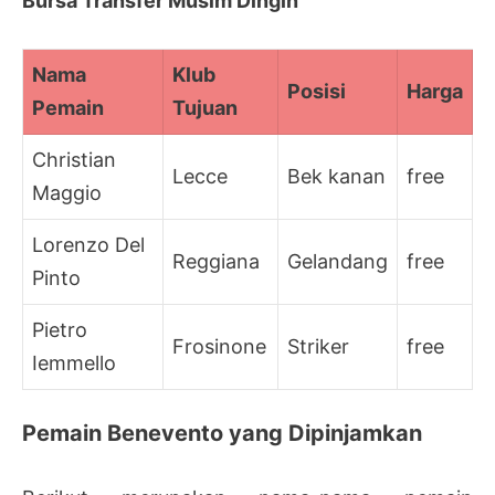
Bursa Transfer Musim Dingin
Nama
Klub
Posisi
Harga
Pemain
Tujuan
Christian
Lecce
Bek kanan
free
Maggio
Lorenzo Del
Reggiana
Gelandang
free
Pinto
Pietro
Frosinone
Striker
free
Iemmello
Pemain Benevento yang Dipinjamkan