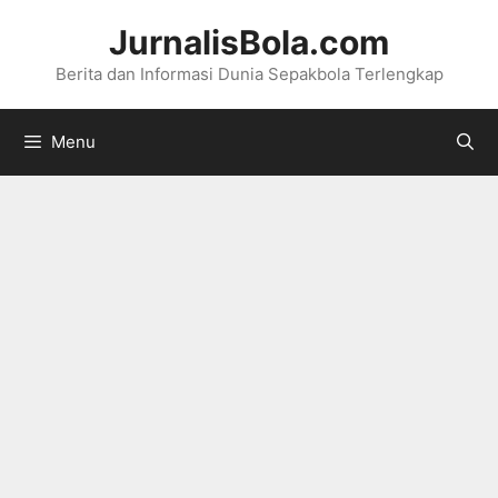
Langsung
JurnalisBola.com
ke
Berita dan Informasi Dunia Sepakbola Terlengkap
isi
Menu