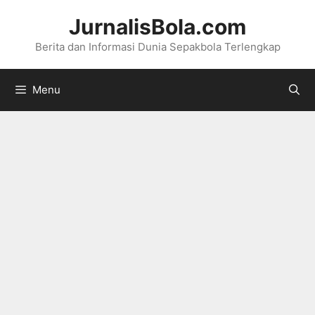
Langsung
JurnalisBola.com
ke
Berita dan Informasi Dunia Sepakbola Terlengkap
isi
Menu