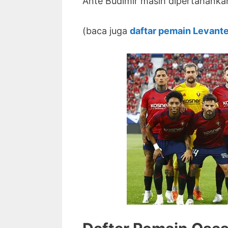
Ante Budimir masih dipertahanka
(baca juga
daftar pemain Levant