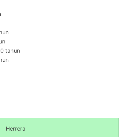
n
ahun
hun
30 tahun
ahun
Herrera