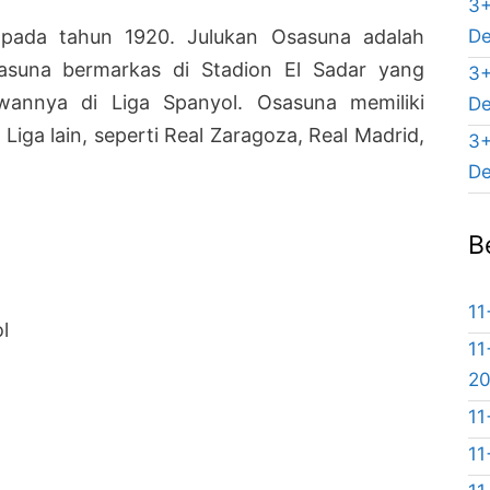
3+
De
k pada tahun 1920. Julukan Osasuna adalah
sasuna bermarkas di Stadion El Sadar yang
3+
awannya di Liga Spanyol. Osasuna memiliki
De
 Liga lain, seperti Real Zaragoza, Real Madrid,
3+
De
B
11
l
11
2
11
11