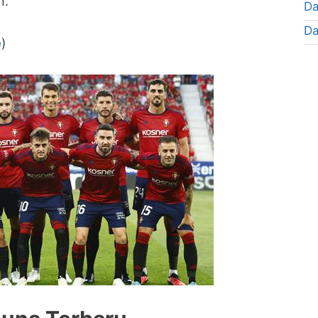
n.
Da
Da
e
)