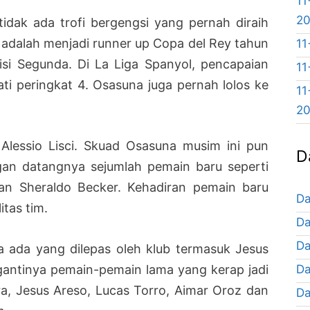
11
2
idak ada trofi bergengsi yang pernah diraih
 adalah menjadi runner up Copa del Rey tahun
11
isi Segunda. Di La Liga Spanyol, pencapaian
11
i peringkat 4. Osasuna juga pernah lolos ke
11
2
 Alessio Lisci. Skuad Osasuna musim ini pun
D
gan datangnya sejumlah pemain baru seperti
dan Sheraldo Becker. Kehadiran pemain baru
Da
tas tim.
Da
Da
ga ada yang dilepas oleh klub termasuk Jesus
Da
gantinya pemain-pemain lama yang kerap jadi
ra, Jesus Areso, Lucas Torro, Aimar Oroz dan
Da