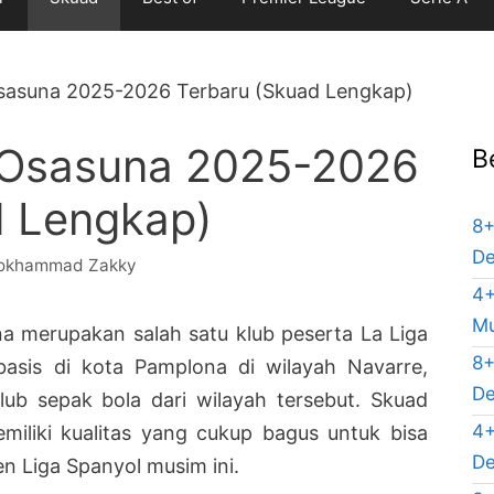
sasuna 2025-2026 Terbaru (Skuad Lengkap)
 Osasuna 2025-2026
B
d Lengkap)
8+
De
okhammad Zakky
4+
Mu
a merupakan salah satu klub peserta La Liga
8+
rbasis di kota Pamplona di wilayah Navarre,
De
lub sepak bola dari wilayah tersebut. Skuad
4+
miliki kualitas yang cukup bagus untuk bisa
De
n Liga Spanyol musim ini.