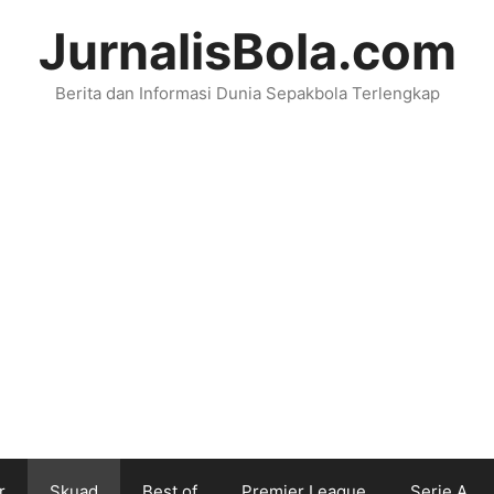
JurnalisBola.com
Berita dan Informasi Dunia Sepakbola Terlengkap
r
Skuad
Best of
Premier League
Serie A