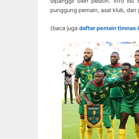
dipanggil oleh pelatih. Info l
punggung pemain, asal klub, dan 
(baca juga
daftar pemain timnas A