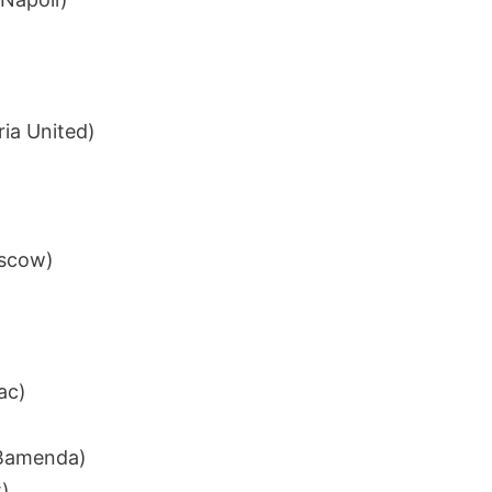
ria United)
scow)
ac)
 Bamenda)
)