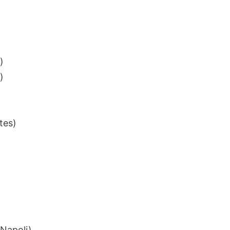
)
)
tes)
Napoli)