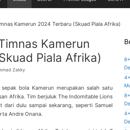
imnas Kamerun 2024 Terbaru (Skuad Piala Afrika)
 Timnas Kamerun
B
Skuad Piala Afrika)
8+
De
mmad Zakky
4+
Mu
sepak bola Kamerun merupakan salah satu
8+
an Afrika. Tim berjuluk The Indomitable Lions
De
t dari dulu sampai sekarang, seperti Samuel
4+
erta Andre Onana.
De