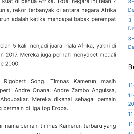
uat di benua Afrika. Total negara ini telah 7
3+
De
 Dunia, rekor terbanyak di antara negara Afrika
merun adalah ketika mencapai babak perempat
3+
De
3+
lah 5 kali menjadi juara Piala Afrika, yakni di
De
an 2017. Mereka juga pernah menyabet medali
de 2000.
B
eh Rigobert Song. Timnas Kamerun masih
11
perti Andre Onana, Andre Zambo Anguissa,
11
Aboubakar. Mereka dikenal sebagai pemain
2
 bermain di liga top Eropa.
11
11
tar nama pemain timnas Kamerun terbaru yang