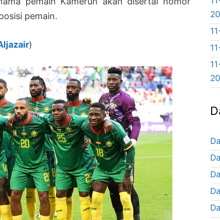
11
ist nama pemain Kamerun akan disertai nomor
2
posisi pemain.
11
ljazair
)
11
11
2
D
Da
Da
Da
Da
Da