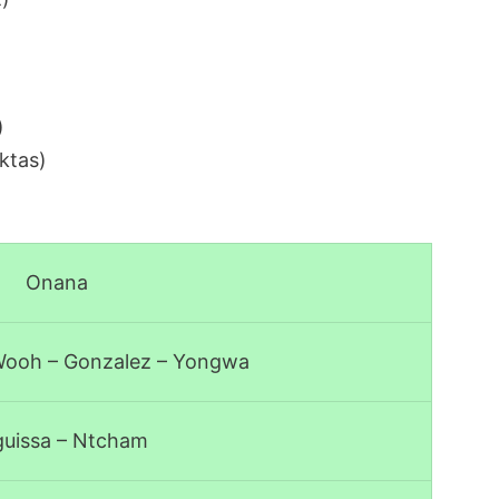
)
ktas)
Onana
 Wooh – Gonzalez – Yongwa
uissa – Ntcham