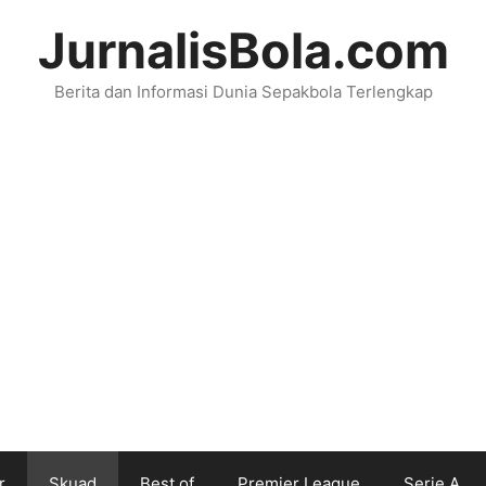
JurnalisBola.com
Berita dan Informasi Dunia Sepakbola Terlengkap
r
Skuad
Best of
Premier League
Serie A