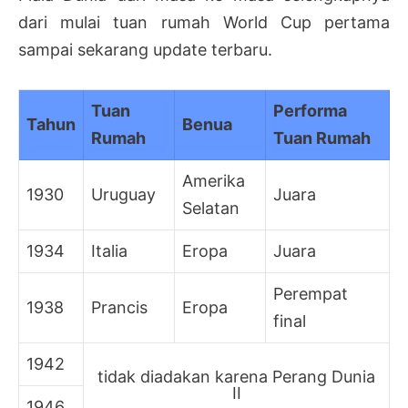
dari mulai tuan rumah World Cup pertama
sampai sekarang update terbaru.
Tuan
Performa
Tahun
Benua
Rumah
Tuan Rumah
Amerika
1930
Uruguay
Juara
Selatan
1934
Italia
Eropa
Juara
Perempat
1938
Prancis
Eropa
final
1942
tidak diadakan karena Perang Dunia
II
1946