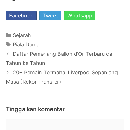
Facebook
Tweet
Whatsapp
Kategori
Sejarah
Tag
Piala Dunia
Navigasi
Daftar Pemenang Ballon d’Or Terbaru dari
Tulisan
Tahun ke Tahun
20+ Pemain Termahal Liverpool Sepanjang
Masa (Rekor Transfer)
Tinggalkan komentar
Komentar