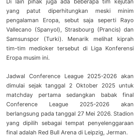
Di lain pihak juga ada beberapa tim kejutan
yang patut diperhitungkan meski minim
pengalaman Eropa, sebut saja seperti Rayo
Vallecano (Spanyol), Strasbourg (Prancis) dan
Samsunspor (Turki). Menarik melihat kiprah
tim-tim medioker tersebut di Liga Konferensi
Eropa musim ini.
Jadwal Conference League 2025-2026 akan
dimulai sejak tanggal 2 Oktober 2025 untuk
matchday pertama sedangkan babak final
Conference League 2025-2026 akan
berlangsung pada tanggal 27 Mei 2026. Stadion
yang dipilih sebagai tempat penyelenggaraan
final adalah Red Bull Arena di Leipzig, Jerman.