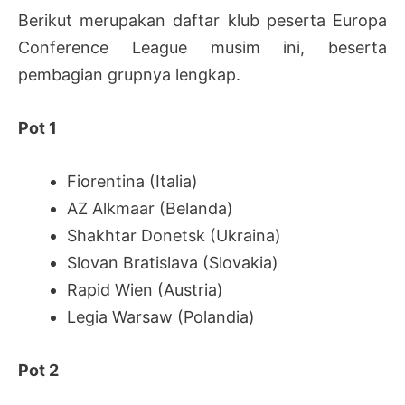
Berikut merupakan daftar klub peserta Europa
Conference League musim ini, beserta
pembagian grupnya lengkap.
Pot 1
Fiorentina (Italia)
AZ Alkmaar (Belanda)
Shakhtar Donetsk (Ukraina)
Slovan Bratislava (Slovakia)
Rapid Wien (Austria)
Legia Warsaw (Polandia)
Pot 2