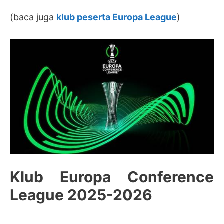
(baca juga
klub peserta Europa League
)
Klub Europa Conference
League 2025-2026