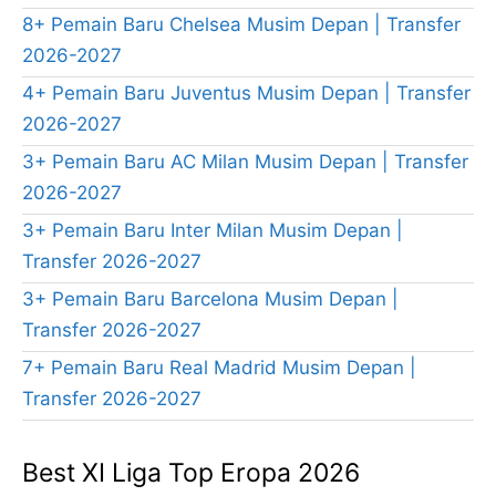
8+ Pemain Baru Chelsea Musim Depan | Transfer
2026-2027
4+ Pemain Baru Juventus Musim Depan | Transfer
2026-2027
3+ Pemain Baru AC Milan Musim Depan | Transfer
2026-2027
3+ Pemain Baru Inter Milan Musim Depan |
Transfer 2026-2027
3+ Pemain Baru Barcelona Musim Depan |
Transfer 2026-2027
7+ Pemain Baru Real Madrid Musim Depan |
Transfer 2026-2027
Best XI Liga Top Eropa 2026