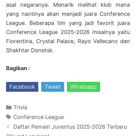
asal negaranya. Menarik melihat klub mana
yang nantinya akan menjadi juara Conference
League. Beberapa tim yang jadi favorit juara
Conference League 2025-2026 misalnya yaitu
Fiorentina, Crystal Palace, Rayo Vallecano dan
Shakhtar Donetsk.
Bagikan :
Facebook
Tweet
Whatsapp
Kategori
Trivia
Tag
Conference League
Navigasi
Daftar Pemain Juventus 2025-2026 Terbaru
Tulisan