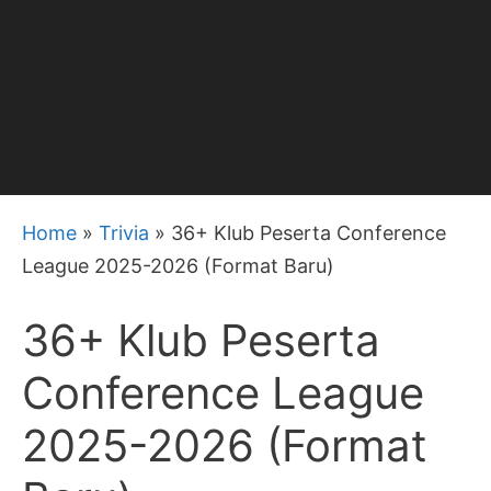
Home
»
Trivia
»
36+ Klub Peserta Conference
League 2025-2026 (Format Baru)
36+ Klub Peserta
Conference League
2025-2026 (Format