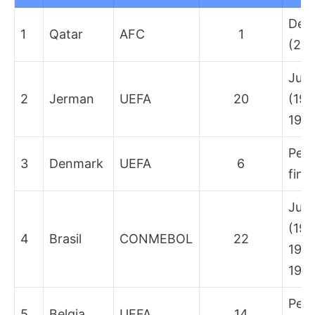
Deb
1
Qatar
AFC
1
(20
Juar
2
Jerman
UEFA
20
(195
1990
Per
3
Denmark
UEFA
6
fina
Juar
(195
4
Brasil
CONMEBOL
22
1962
1994
Peri
5
Belgia
UEFA
14