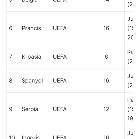
(201
Juar
6
Prancis
UEFA
16
(199
201
Run
7
Kroasia
UEFA
6
(201
Juar
8
Spanyol
UEFA
16
(201
Peri
9
Serbia
UEFA
12
(193
196
Juar
10
Inggris
UEFA
16