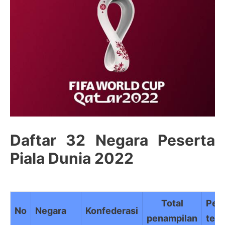
Daftar 32 Negara Peserta
Piala Dunia 2022
Total
Pen
No
Negara
Konfederasi
penampilan
terb