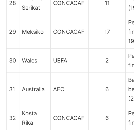
28
CONCACAF
11
Serikat
(193
Per
29
Meksiko
CONCACAF
17
fina
198
Per
30
Wales
UEFA
2
fina
Bab
31
Australia
AFC
6
besa
(20
Kosta
Per
32
CONCACAF
6
Rika
fina