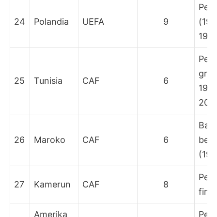
Peri
24
Polandia
UEFA
9
(197
198
Peny
grup
25
Tunisia
CAF
6
1998
2006
Bab
26
Maroko
CAF
6
besa
(198
Per
27
Kamerun
CAF
8
fina
Amerika
Peri