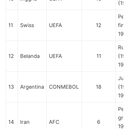
(196
Per
11
Swiss
UEFA
12
fina
1938
Run
12
Belanda
UEFA
11
(197
1978
Juar
13
Argentina
CONMEBOL
18
(197
198
Peny
grup
14
Iran
AFC
6
1998