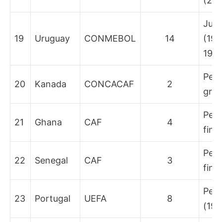
(20
Juar
19
Uruguay
CONMEBOL
14
(193
195
Peny
20
Kanada
CONCACAF
2
grup
Per
21
Ghana
CAF
4
fina
Per
22
Senegal
CAF
3
fina
Peri
23
Portugal
UEFA
8
(196