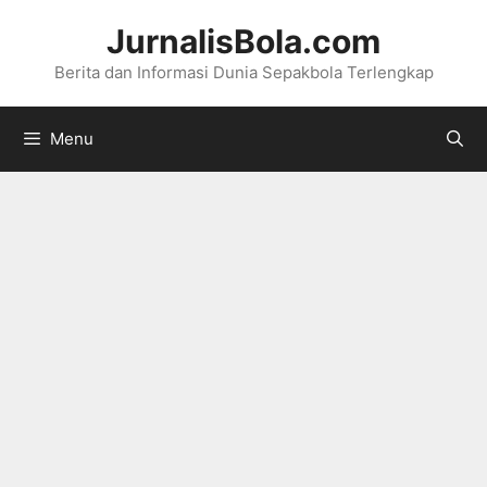
Langsung
JurnalisBola.com
ke
Berita dan Informasi Dunia Sepakbola Terlengkap
isi
Menu