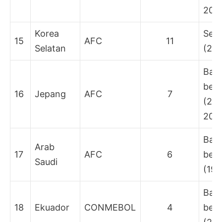
2014
Korea
Semi
15
AFC
11
Selatan
(20
Bab
besa
16
Jepang
AFC
7
(200
2010
Bab
Arab
17
AFC
6
besa
Saudi
(199
Bab
18
Ekuador
CONMEBOL
4
besa