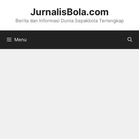
Langsung
JurnalisBola.com
ke
Berita dan Informasi Dunia Sepakbola Terlengkap
isi
Menu