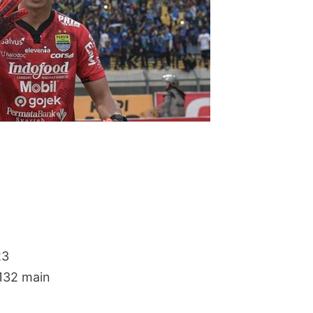
23
 132 main