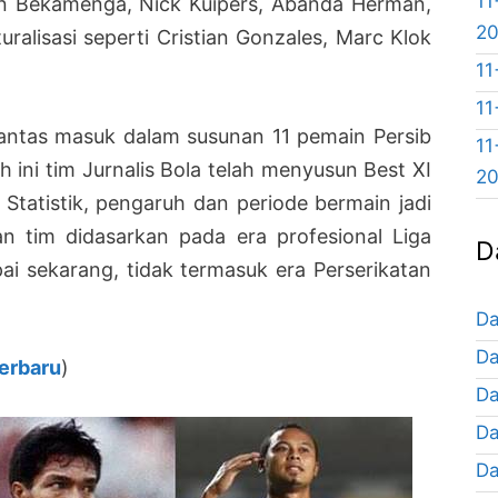
11
an Bekamenga, Nick Kuipers, Abanda Herman,
2
ralisasi seperti Cristian Gonzales, Marc Klok
11
11
pantas masuk dalam susunan 11 pemain Persib
11
 ini tim Jurnalis Bola telah menyusun Best XI
2
Statistik, pengaruh dan periode bermain jadi
 tim didasarkan pada era profesional Liga
D
ai sekarang, tidak termasuk era Perserikatan
Da
Da
terbaru
)
Da
Da
Da