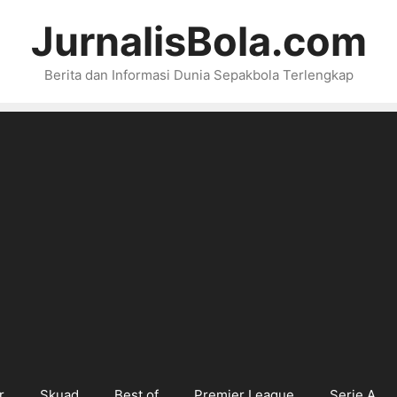
JurnalisBola.com
Berita dan Informasi Dunia Sepakbola Terlengkap
r
Skuad
Best of
Premier League
Serie A