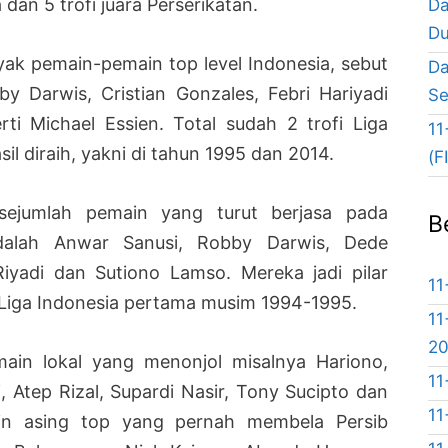
 dan 5 trofi juara Perserikatan.
Da
Du
nyak pemain-pemain top level Indonesia, sebut
Da
by Darwis, Cristian Gonzales, Febri Hariyadi
Se
ti Michael Essien. Total sudah 2 trofi Liga
11
sil diraih, yakni di tahun 1995 dan 2014.
(F
 sejumlah pemain yang turut berjasa pada
B
dalah Anwar Sanusi, Robby Darwis, Dede
 Riyadi dan Sutiono Lamso. Mereka jadi pilar
11
a Liga Indonesia pertama musim 1994-1995.
11
2
in lokal yang menonjol misalnya Hariono,
11
 Atep Rizal, Supardi Nasir, Tony Sucipto dan
11
in asing top yang pernah membela Persib