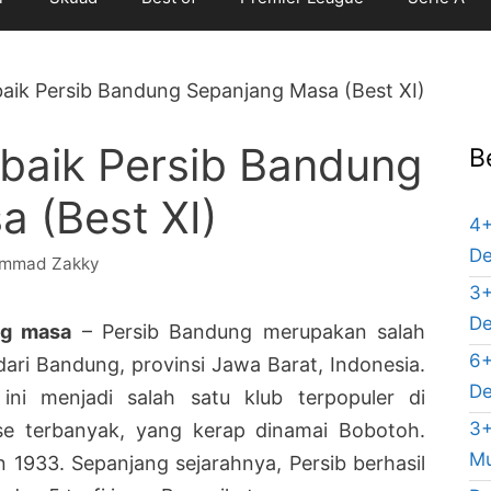
aik Persib Bandung Sepanjang Masa (Best XI)
baik Persib Bandung
B
 (Best XI)
4+
De
mmad Zakky
3+
De
ng masa
– Persib Bandung merupakan salah
6+
dari Bandung, provinsi Jawa Barat, Indonesia.
De
ni menjadi salah satu klub terpopuler di
3+
se terbanyak, yang kerap dinamai Bobotoh.
Mu
n 1933. Sepanjang sejarahnya, Persib berhasil