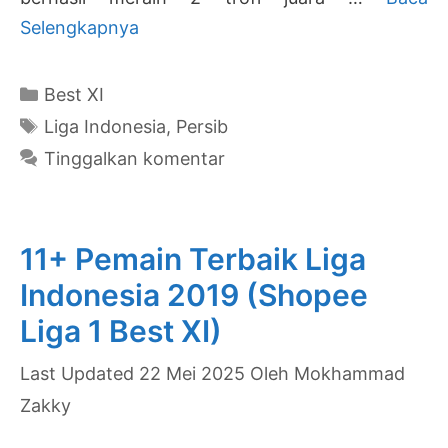
11+
Selengkapnya
Pemain
Terbaik
Kategori
Best XI
Persib
Tag
Liga Indonesia
,
Persib
Bandung
Tinggalkan komentar
Sepanjang
Masa
(Best
11+ Pemain Terbaik Liga
XI)
Indonesia 2019 (Shopee
Liga 1 Best XI)
22 Mei 2025
Oleh
Mokhammad
Zakky