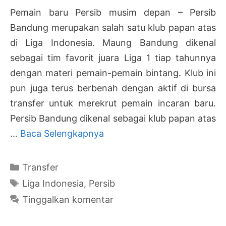
Pemain baru Persib musim depan – Persib
Bandung merupakan salah satu klub papan atas
di Liga Indonesia. Maung Bandung dikenal
sebagai tim favorit juara Liga 1 tiap tahunnya
dengan materi pemain-pemain bintang. Klub ini
pun juga terus berbenah dengan aktif di bursa
transfer untuk merekrut pemain incaran baru.
Persib Bandung dikenal sebagai klub papan atas
6+
…
Baca Selengkapnya
Pemain
Baru
Kategori
Transfer
Persib
Tag
Liga Indonesia
,
Persib
Bandung
Tinggalkan komentar
2023-
2024