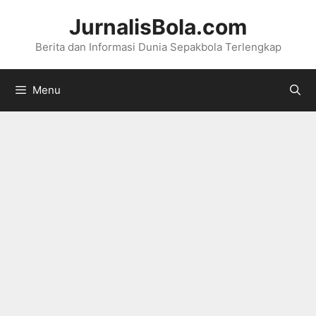
Langsung
JurnalisBola.com
ke
Berita dan Informasi Dunia Sepakbola Terlengkap
isi
Menu