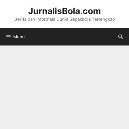
Langsung
JurnalisBola.com
ke
Berita dan Informasi Dunia Sepakbola Terlengkap
isi
Menu