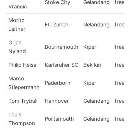
Stoke City
Gelandang
free
Vrancic
Moritz
FC Zurich
Gelandang
free
Leitner
Orjan
Bournemouth
Kiper
free
Nyland
Philip Heise
Karlsruher SC
Bek kiri
free
Marco
Paderborn
Kiper
free
Stiepermann
Tom Trybull
Hannover
Gelandang
free
Louis
Portsmouth
Gelandang
free
Thompson