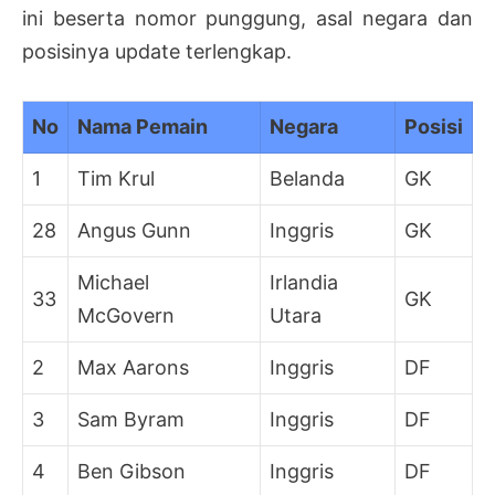
ini beserta nomor punggung, asal negara dan
posisinya update terlengkap.
No
Nama Pemain
Negara
Posisi
1
Tim Krul
Belanda
GK
28
Angus Gunn
Inggris
GK
Michael
Irlandia
33
GK
McGovern
Utara
2
Max Aarons
Inggris
DF
3
Sam Byram
Inggris
DF
4
Ben Gibson
Inggris
DF