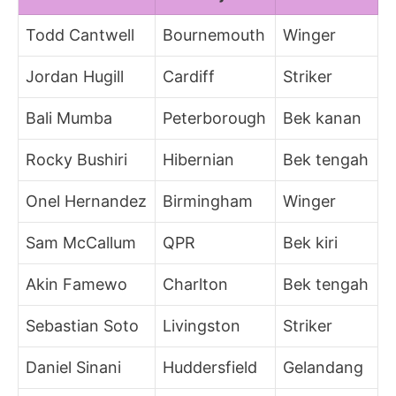
Todd Cantwell
Bournemouth
Winger
Jordan Hugill
Cardiff
Striker
Bali Mumba
Peterborough
Bek kanan
Rocky Bushiri
Hibernian
Bek tengah
Onel Hernandez
Birmingham
Winger
Sam McCallum
QPR
Bek kiri
Akin Famewo
Charlton
Bek tengah
Sebastian Soto
Livingston
Striker
Daniel Sinani
Huddersfield
Gelandang