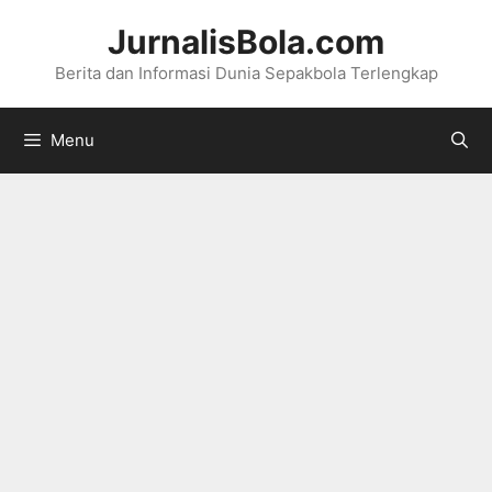
Langsung
JurnalisBola.com
ke
Berita dan Informasi Dunia Sepakbola Terlengkap
isi
Menu