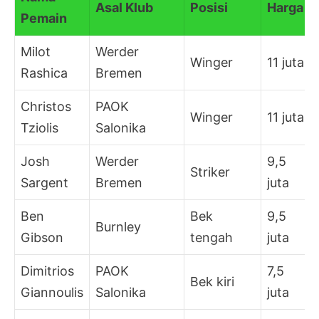
Asal Klub
Posisi
Harga
Pemain
Milot
Werder
Winger
11 juta
Rashica
Bremen
Christos
PAOK
Winger
11 juta
Tziolis
Salonika
Josh
Werder
9,5
Striker
Sargent
Bremen
juta
Ben
Bek
9,5
Burnley
Gibson
tengah
juta
Dimitrios
PAOK
7,5
Bek kiri
Giannoulis
Salonika
juta