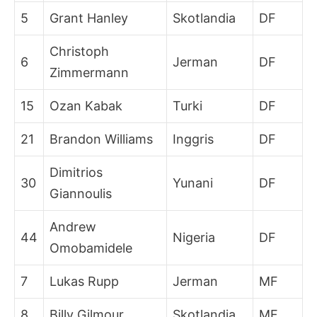
5
Grant Hanley
Skotlandia
DF
Christoph
6
Jerman
DF
Zimmermann
15
Ozan Kabak
Turki
DF
21
Brandon Williams
Inggris
DF
Dimitrios
30
Yunani
DF
Giannoulis
Andrew
44
Nigeria
DF
Omobamidele
7
Lukas Rupp
Jerman
MF
8
Billy Gilmour
Skotlandia
MF