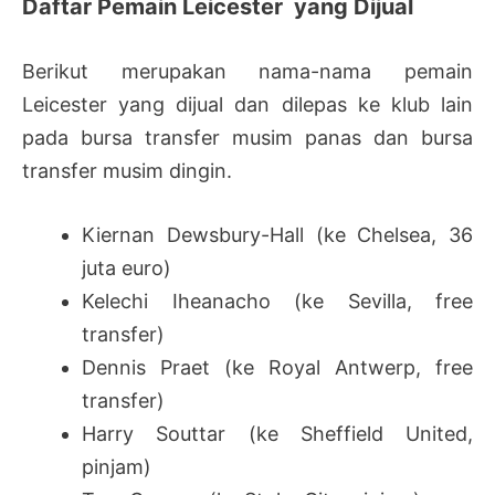
Daftar Pemain Leicester yang Dijual
Berikut merupakan nama-nama pemain
Leicester yang dijual dan dilepas ke klub lain
pada bursa transfer musim panas dan bursa
transfer musim dingin.
Kiernan Dewsbury-Hall (ke Chelsea, 36
juta euro)
Kelechi Iheanacho (ke Sevilla, free
transfer)
Dennis Praet (ke Royal Antwerp, free
transfer)
Harry Souttar (ke Sheffield United,
pinjam)