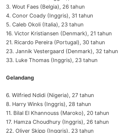
3. Wout Faes (Belgia), 26 tahun
4. Conor Coady (Inggris), 31 tahun
5. Caleb Okoli (Italia), 23 tahun
16. Victor Kristiansen (Denmark), 21 tahun
21. Ricardo Pereira (Portugal), 30 tahun
23. Jannik Vestergaard (Denmark), 32 tahun
33. Luke Thomas (Inggris), 23 tahun
Gelandang
6. Wilfried Ndidi (Nigeria), 27 tahun
8. Harry Winks (Inggris), 28 tahun
11. Bilal El Khannouss (Maroko), 20 tahun
17. Hamza Choudhury (Inggris), 26 tahun
22. Oliver Skipp (Inggris), 23 tahun