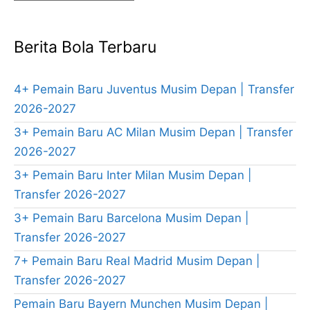
Berita Bola Terbaru
4+ Pemain Baru Juventus Musim Depan | Transfer
2026-2027
3+ Pemain Baru AC Milan Musim Depan | Transfer
2026-2027
3+ Pemain Baru Inter Milan Musim Depan |
Transfer 2026-2027
3+ Pemain Baru Barcelona Musim Depan |
Transfer 2026-2027
7+ Pemain Baru Real Madrid Musim Depan |
Transfer 2026-2027
Pemain Baru Bayern Munchen Musim Depan |