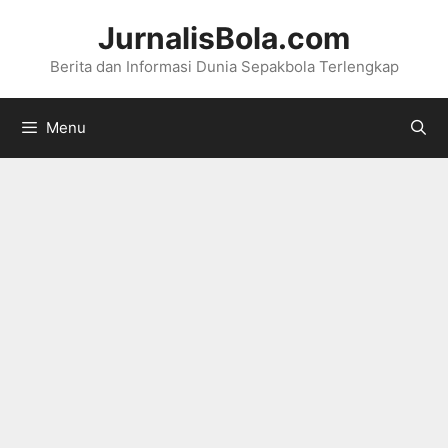
Langsung
JurnalisBola.com
ke
Berita dan Informasi Dunia Sepakbola Terlengkap
isi
Menu