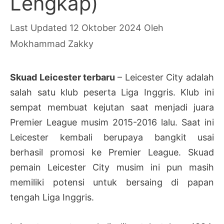
Lengkap)
12 Oktober 2024
Oleh
Mokhammad Zakky
Skuad Leicester terbaru
– Leicester City adalah
salah satu klub peserta Liga Inggris. Klub ini
sempat membuat kejutan saat menjadi juara
Premier League musim 2015-2016 lalu. Saat ini
Leicester kembali berupaya bangkit usai
berhasil promosi ke Premier League. Skuad
pemain Leicester City musim ini pun masih
memiliki potensi untuk bersaing di papan
tengah Liga Inggris.