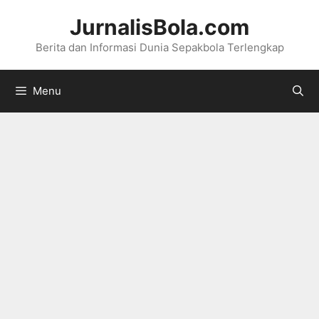
Langsung
JurnalisBola.com
ke
Berita dan Informasi Dunia Sepakbola Terlengkap
isi
Menu