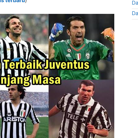
s terbaru
)
Da
Da