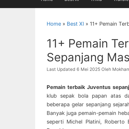
Home
»
Best XI
»
11+ Pemain Terb
11+ Pemain Ter
Sepanjang Masa
6 Mei 2025
Oleh
Mokham
Pemain terbaik Juventus sepan
klub sepak bola papan atas dar
beberapa gelar sepanjang sejarah
Banyak juga pemain-pemain heba
seperti Michel Platini, Roberto