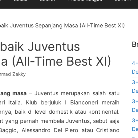
aik Juventus Sepanjang Masa (All-Time Best XI)
baik Juventus
B
 (All-Time Best XI)
4+
De
mad Zakky
3+
De
jang masa
– Juventus merupakan salah satu
3+
i Italia. Klub berjuluk I Bianconeri meraih
De
nya, baik di level domestik atau kontinental.
3+
t yang pernah membela Juventus, sebut saja
De
 Baggio, Alessandro Del Piero atau Cristiano