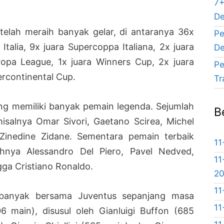
7+
De
telah meraih banyak gelar, di antaranya 36x
Pe
 Italia, 9x juara Supercoppa Italiana, 2x juara
De
opa League, 1x juara Winners Cup, 2x juara
Pe
ercontinental Cup.
Tr
ang memiliki banyak pemain legenda. Sejumlah
B
isalnya Omar Sivori, Gaetano Scirea, Michel
 Zinedine Zidane. Sementara pemain terbaik
11
hnya Alessandro Del Piero, Pavel Nedved,
11
ngga Cristiano Ronaldo.
2
11
banyak bersama Juventus sepanjang masa
11
6 main), disusul oleh Gianluigi Buffon (685