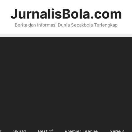
JurnalisBola.com
Berita dan Informasi Dunia Sepakbola Terlengkap
r
Skuad
Best of
Premier League
Serie A