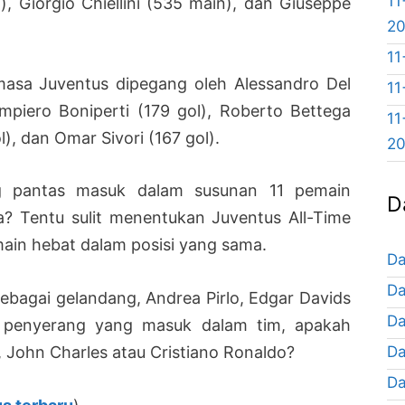
11
, Giorgio Chiellini (535 main), dan Giuseppe
2
11
asa Juventus dipegang oleh Alessandro Del
11
ampiero Boniperti (179 gol), Roberto Bettega
11
l), dan Omar Sivori (167 gol).
2
g pantas masuk dalam susunan 11 pemain
D
a? Tentu sulit menentukan Juventus All-Time
main hebat dalam posisi yang sama.
Da
Da
sebagai gelandang, Andrea Pirlo, Edgar Davids
Da
pa penyerang yang masuk dalam tim, apakah
Da
 John Charles atau Cristiano Ronaldo?
Da