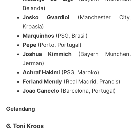
Belanda)
Josko Gvardiol
(Manchester City,
Kroasia)
Marquinhos
(PSG, Brasil)
Pepe
(Porto, Portugal)
Joshua Kimmich
(Bayern Munchen,
Jerman)
Achraf Hakimi
(PSG, Maroko)
Ferland Mendy
(Real Madrid, Prancis)
Joao Cancelo
(Barcelona, Portugal)
Gelandang
6. Toni Kroos