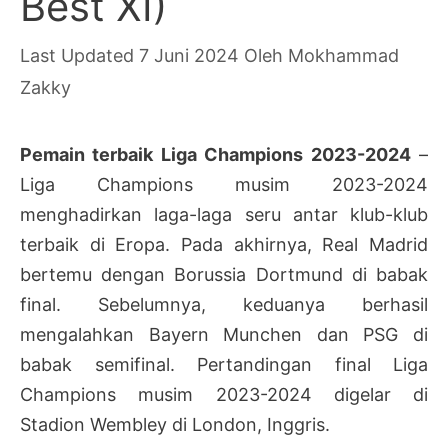
Best XI)
7 Juni 2024
Oleh
Mokhammad
Zakky
Pemain terbaik Liga Champions 2023-2024
–
Liga Champions musim 2023-2024
menghadirkan laga-laga seru antar klub-klub
terbaik di Eropa. Pada akhirnya, Real Madrid
bertemu dengan Borussia Dortmund di babak
final. Sebelumnya, keduanya berhasil
mengalahkan Bayern Munchen dan PSG di
babak semifinal. Pertandingan final Liga
Champions musim 2023-2024 digelar di
Stadion Wembley di London, Inggris.