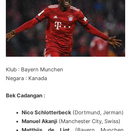
Klub : Bayern Munchen
Negara : Kanada
Bek Cadangan :
Nico Schlotterbeck
(Dortmund, Jerman)
Manuel Akanji
(Manchester City, Swiss)
Matthijs de Ligt
(Bayern Munchen,