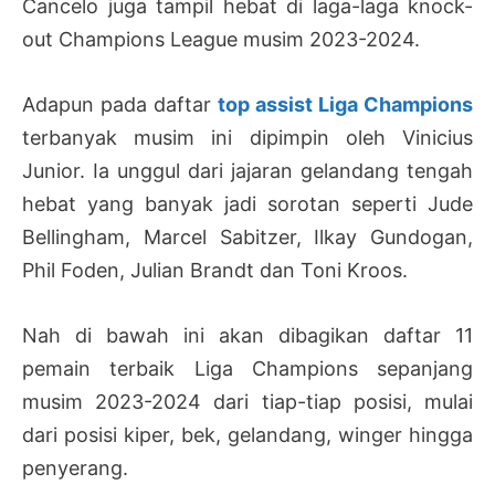
Cancelo juga tampil hebat di laga-laga knock-
out Champions League musim 2023-2024.
Adapun pada daftar
top assist Liga Champions
terbanyak musim ini dipimpin oleh Vinicius
Junior. Ia unggul dari jajaran gelandang tengah
hebat yang banyak jadi sorotan seperti Jude
Bellingham, Marcel Sabitzer, Ilkay Gundogan,
Phil Foden, Julian Brandt dan Toni Kroos.
Nah di bawah ini akan dibagikan daftar 11
pemain terbaik Liga Champions sepanjang
musim 2023-2024 dari tiap-tiap posisi, mulai
dari posisi kiper, bek, gelandang, winger hingga
penyerang.