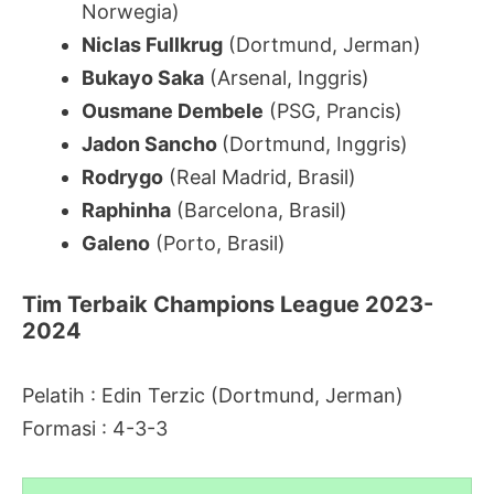
Norwegia)
Niclas Fullkrug
(Dortmund, Jerman)
Bukayo Saka
(Arsenal, Inggris)
Ousmane Dembele
(PSG, Prancis)
Jadon Sancho
(Dortmund, Inggris)
Rodrygo
(Real Madrid, Brasil)
Raphinha
(Barcelona, Brasil)
Galeno
(Porto, Brasil)
Tim Terbaik Champions League 2023-
2024
Pelatih : Edin Terzic (Dortmund, Jerman)
Formasi : 4-3-3