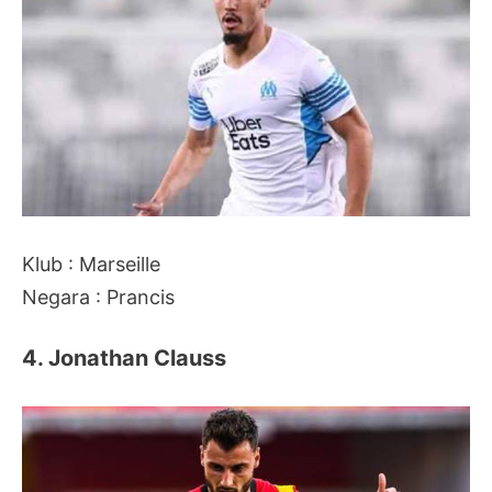
Klub : Marseille
Negara : Prancis
4. Jonathan Clauss