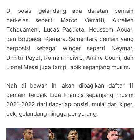
Di posisi gelandang ada deretan pemain
berkelas seperti Marco Verratti, Aurelien
Tchouameni, Lucas Paqueta, Houssem Aouar,
dan Boubacar Kamara. Sementara pemain yang
berposisi sebagai winger seperti Neymar,
Dimitri Payet, Romain Faivre, Amine Gouiri, dan
Lionel Messi juga tampil apik sepanjang musim.
Nah di bawah ini akan dibagikan daftar 11
pemain terbaik Liga Prancis sepanjang musim
2021-2022 dari tiap-tiap posisi, mulai dari kiper,
bek, gelandang hingga penyerang.