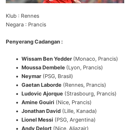
Klub : Rennes
Negara : Prancis
Penyerang Cadangan :
Wissam Ben Yedder
(Monaco, Prancis)
Moussa Dembele
(Lyon, Prancis)
Neymar
(PSG, Brasil)
Gaetan Laborde
(Rennes, Prancis)
Ludovic Ajorque
(Strasbourg, Prancis)
Amine Gouiri
(Nice, Prancis)
Jonathan David
(Lille, Kanada)
Lionel Messi
(PSG, Argentina)
Andy Delort
(Nice, Aljazair)