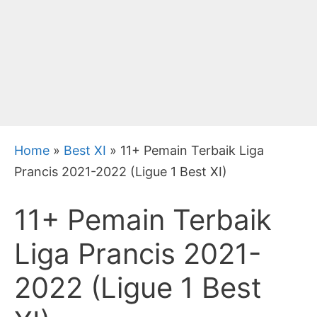
Home
»
Best XI
»
11+ Pemain Terbaik Liga
Prancis 2021-2022 (Ligue 1 Best XI)
11+ Pemain Terbaik
Liga Prancis 2021-
2022 (Ligue 1 Best