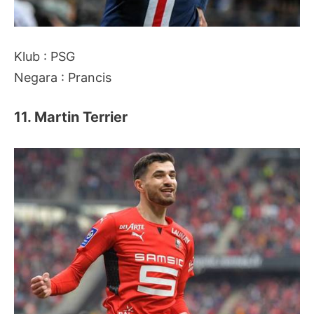
Klub : PSG
Negara : Prancis
11. Martin Terrier