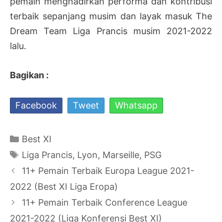
pemain menghadirkan performa dan kontribusi
terbaik sepanjang musim dan layak masuk The
Dream Team Liga Prancis musim 2021-2022
lalu.
Bagikan :
Facebook
Tweet
Whatsapp
Kategori
Best XI
Tag
Liga Prancis
,
Lyon
,
Marseille
,
PSG
Navigasi
11+ Pemain Terbaik Europa League 2021-
Tulisan
2022 (Best XI Liga Eropa)
11+ Pemain Terbaik Conference League
2021-2022 (Liga Konferensi Best XI)