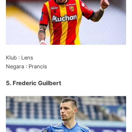
Klub : Lens
Negara : Prancis
5. Frederic Guilbert