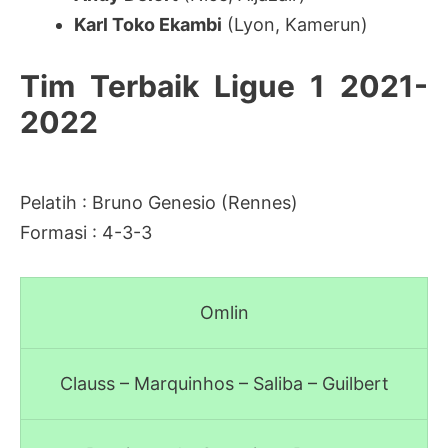
Karl Toko Ekambi
(Lyon, Kamerun)
Tim Terbaik Ligue 1 2021-
2022
Pelatih : Bruno Genesio (Rennes)
Formasi : 4-3-3
Omlin
Clauss – Marquinhos – Saliba – Guilbert