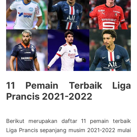
11 Pemain Terbaik Liga
Prancis 2021-2022
Berikut merupakan daftar 11 pemain terbaik
Liga Prancis sepanjang musim 2021-2022 mulai