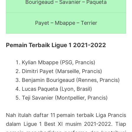
Bourigeaud – Savanier – Paqueta
Payet – Mbappe – Terrier
Pemain Terbaik Ligue 1 2021-2022
Kylian Mbappe (PSG, Prancis)
Dimitri Payet (Marseille, Prancis)
Benjamin Bourigeaud (Rennes, Prancis)
Lucas Paqueta (Lyon, Brasil)
Teji Savanier (Montpellier, Prancis)
Nah itulah daftar 11 pemain terbaik Liga Prancis
dalam Ligue 1 Best XI musim 2021-2022. Tiap