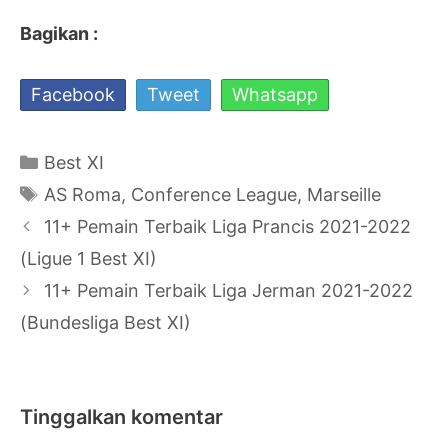
Bagikan :
Facebook
Tweet
Whatsapp
Kategori
Best XI
Tag
AS Roma
,
Conference League
,
Marseille
Navigasi
11+ Pemain Terbaik Liga Prancis 2021-2022
Tulisan
(Ligue 1 Best XI)
11+ Pemain Terbaik Liga Jerman 2021-2022
(Bundesliga Best XI)
Tinggalkan komentar