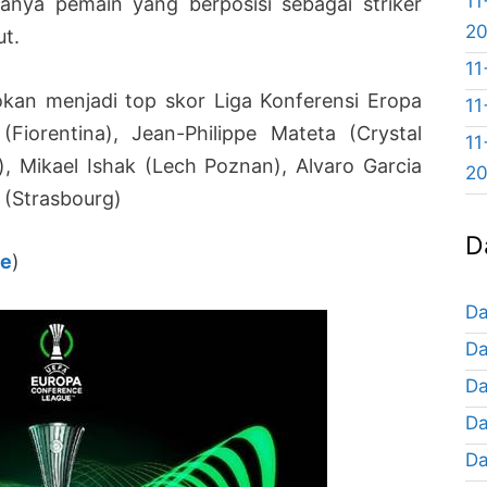
11
anya pemain yang berposisi sebagai striker
2
t.
11
okan menjadi top skor Liga Konferensi Eropa
11
iorentina), Jean-Philippe Mateta (Crystal
11
), Mikael Ishak (Lech Poznan), Alvaro Garcia
2
 (Strasbourg)
D
ue
)
Da
Da
Da
Da
Da