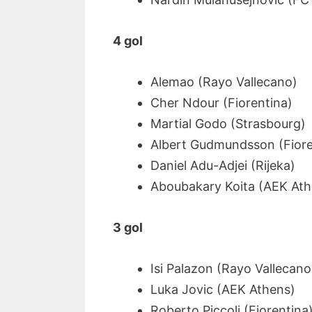
4 gol
Alemao (Rayo Vallecano)
Cher Ndour (Fiorentina)
Martial Godo (Strasbourg)
Albert Gudmundsson (Fiore
Daniel Adu-Adjei (Rijeka)
Aboubakary Koita (AEK Ath
3 gol
Isi Palazon (Rayo Vallecano
Luka Jovic (AEK Athens)
Roberto Piccoli (Fiorentina