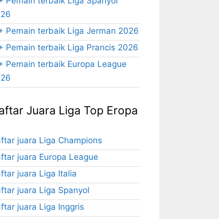
+ Pemain terbaik Liga Spanyol
026
+ Pemain terbaik Liga Jerman 2026
+ Pemain terbaik Liga Prancis 2026
+ Pemain terbaik Europa League
026
aftar Juara Liga Top Eropa
ftar juara Liga Champions
ftar juara Europa League
ftar juara Liga Italia
ftar juara Liga Spanyol
ftar juara Liga Inggris