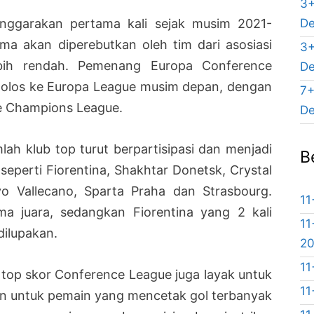
3+
De
elenggarakan pertama kali sejak musim 2021-
ma akan diperebutkan oleh tim dari asosiasi
3+
bih rendah. Pemenang Europa Conference
De
 lolos ke Europa League musim depan, dengan
7+
 ke Champions League.
De
ah klub top turut berpartisipasi dan menjadi
B
a seperti Fiorentina, Shakhtar Donetsk, Crystal
o Vallecano, Sparta Praha dan Strasbourg.
11
ama juara, sedangkan Fiorentina yang 2 kali
11
dilupakan.
2
11
n top skor Conference League juga layak untuk
11
kan untuk pemain yang mencetak gol terbanyak