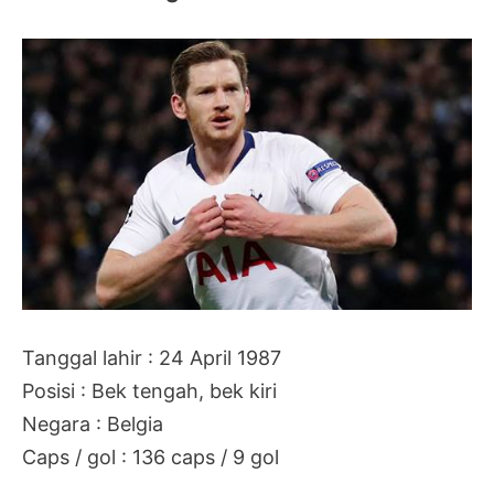
Tanggal lahir : 24 April 1987
Posisi : Bek tengah, bek kiri
Negara : Belgia
Caps / gol : 136 caps / 9 gol