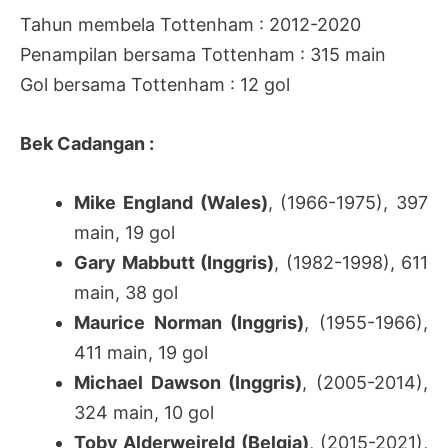
Tahun membela Tottenham : 2012-2020
Penampilan bersama Tottenham : 315 main
Gol bersama Tottenham : 12 gol
Bek Cadangan :
Mike England (Wales)
, (1966-1975), 397
main, 19 gol
Gary Mabbutt (Inggris)
, (1982-1998), 611
main, 38 gol
Maurice Norman (Inggris)
, (1955-1966),
411 main, 19 gol
Michael Dawson (Inggris)
, (2005-2014),
324 main, 10 gol
Toby Alderweireld (Belgia)
, (2015-2021),