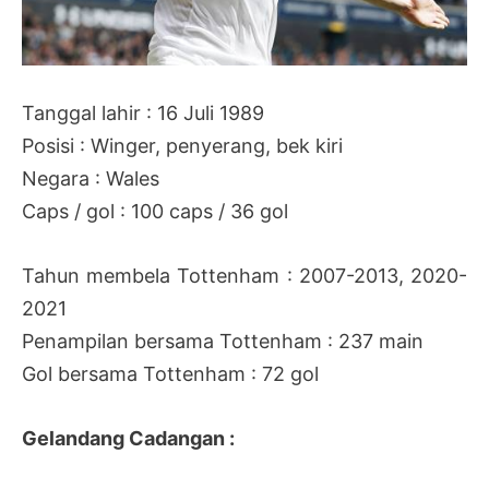
Tanggal lahir : 16 Juli 1989
Posisi : Winger, penyerang, bek kiri
Negara : Wales
Caps / gol : 100 caps / 36 gol
Tahun membela Tottenham : 2007-2013, 2020-
2021
Penampilan bersama Tottenham : 237 main
Gol bersama Tottenham : 72 gol
Gelandang Cadangan :