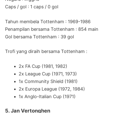
Caps / gol : 1 caps / 0 gol
Tahun membela Tottenham : 1969-1986
Penampilan bersama Tottenham : 854 main
Gol bersama Tottenham : 39 gol
Trofi yang diraih bersama Tottenham :
2x FA Cup (1981, 1982)
2x League Cup (1971, 1973)
1x Community Shield (1981)
2x Europa League (1972, 1984)
1x Anglo-Italian Cup (1971)
5. Jan Vertonghen