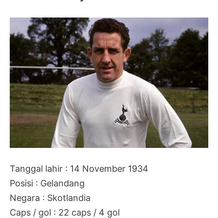
Tanggal lahir : 14 November 1934
Posisi : Gelandang
Negara : Skotlandia
Caps / gol : 22 caps / 4 gol