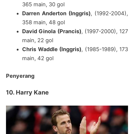
365 main, 30 gol
Darren Anderton (Inggris)
, (1992-2004),
358 main, 48 gol
David Ginola (Prancis)
, (1997-2000), 127
main, 22 gol
Chris Waddle (Inggris)
, (1985-1989), 173
main, 42 gol
Penyerang
10. Harry Kane