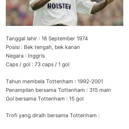
Tanggal lahir : 18 September 1974
Posisi : Bek tengah, bek kanan
Negara : Inggris
Caps / gol : 73 caps / 1 gol
Tahun membela Tottenham : 1992-2001
Penampilan bersama Tottenham : 315 main
Gol bersama Tottenham : 15 gol
Trofi yang diraih bersama Tottenham :