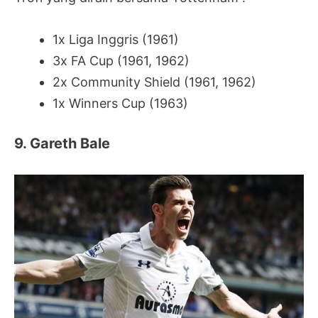
1x Liga Inggris (1961)
3x FA Cup (1961, 1962)
2x Community Shield (1961, 1962)
1x Winners Cup (1963)
9. Gareth Bale