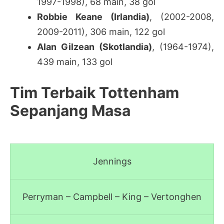
1997-1998), 68 main, 38 gol
Robbie Keane (Irlandia)
, (2002-2008,
2009-2011), 306 main, 122 gol
Alan Gilzean (Skotlandia)
, (1964-1974),
439 main, 133 gol
Tim Terbaik Tottenham
Sepanjang Masa
Jennings
Perryman – Campbell – King – Vertonghen