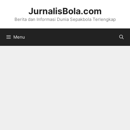
Langsung
JurnalisBola.com
ke
Berita dan Informasi Dunia Sepakbola Terlengkap
isi
Menu