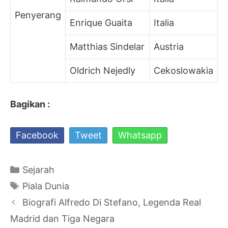
Penyerang
Enrique Guaita
Italia
Matthias Sindelar
Austria
Oldrich Nejedly
Cekoslowakia
Bagikan :
Facebook
Tweet
Whatsapp
Kategori
Sejarah
Tag
Piala Dunia
Navigasi
Biografi Alfredo Di Stefano, Legenda Real
Tulisan
Madrid dan Tiga Negara