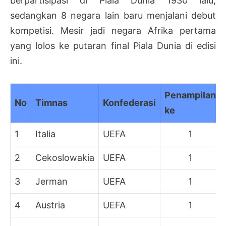
berpartisipasi di Piala Dunia 1930 lalu,
sedangkan 8 negara lain baru menjalani debut
kompetisi. Mesir jadi negara Afrika pertama
yang lolos ke putaran final Piala Dunia di edisi
ini.
Penampilan
No
Timnas
Konfederasi
ke
1
Italia
UEFA
1
2
Cekoslowakia
UEFA
1
3
Jerman
UEFA
1
4
Austria
UEFA
1