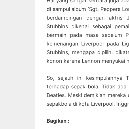
Hal yang sangat kentara juga ad
di sampul album ‘Sgt. Peppers Lon
berdampingan dengan aktris J
Stubbins dikenal sebagai pema
bermain pada masa sebelum Pe
kemenangan Liverpool pada Lig
Stubbins, mengapa dipilih, dika
konon karena Lennon menyukai 
So, sejauh ini kesimpulannya 
terhadap sepak bola. Tidak ada
Beatles. Meski demikian mereka 
sepakbola di kota Liverpool, Inggr
Bagikan :