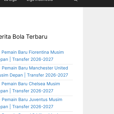
erita Bola Terbaru
 Pemain Baru Fiorentina Musim
pan | Transfer 2026-2027
 Pemain Baru Manchester United
sim Depan | Transfer 2026-2027
 Pemain Baru Chelsea Musim
pan | Transfer 2026-2027
 Pemain Baru Juventus Musim
pan | Transfer 2026-2027