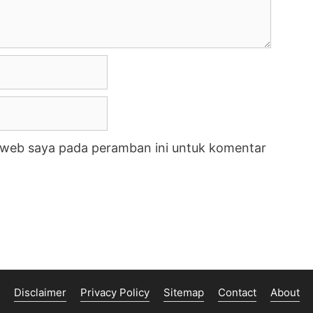
s web saya pada peramban ini untuk komentar
Disclaimer
Privacy Policy
Sitemap
Contact
About