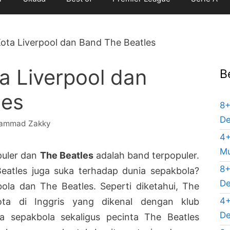
ota Liverpool dan Band The Beatles
a Liverpool dan
B
les
8+
De
ammad Zakky
4+
Mu
puler dan
The Beatles
adalah band terpopuler.
8+
Beatles juga suka terhadap dunia sepakbola?
De
la dan The Beatles. Seperti diketahui, The
4+
kota di Inggris yang dikenal dengan klub
De
a sepakbola sekaligus pecinta The Beatles