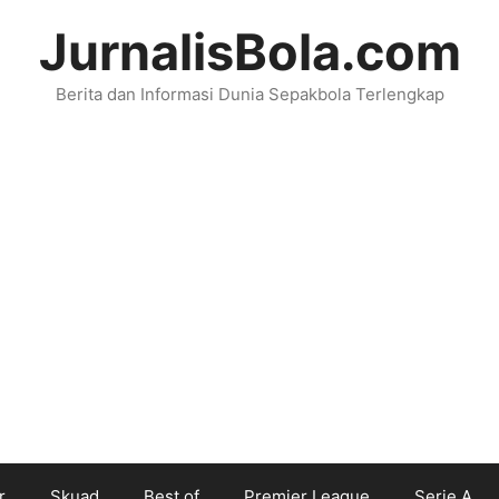
JurnalisBola.com
Berita dan Informasi Dunia Sepakbola Terlengkap
r
Skuad
Best of
Premier League
Serie A