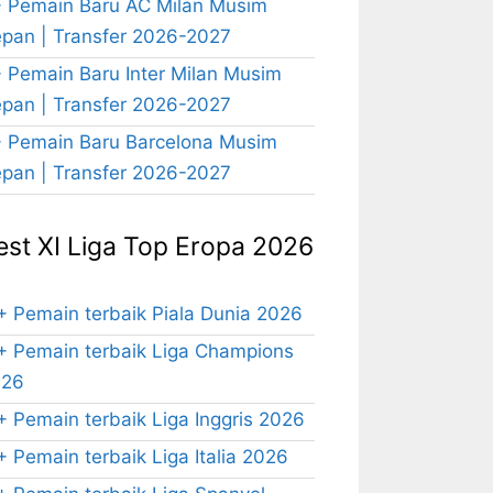
 Pemain Baru AC Milan Musim
pan | Transfer 2026-2027
 Pemain Baru Inter Milan Musim
pan | Transfer 2026-2027
 Pemain Baru Barcelona Musim
pan | Transfer 2026-2027
est XI Liga Top Eropa 2026
+ Pemain terbaik Piala Dunia 2026
+ Pemain terbaik Liga Champions
026
+ Pemain terbaik Liga Inggris 2026
+ Pemain terbaik Liga Italia 2026