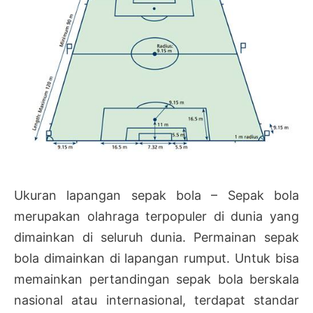
Ukuran lapangan sepak bola – Sepak bola
merupakan olahraga terpopuler di dunia yang
dimainkan di seluruh dunia. Permainan sepak
bola dimainkan di lapangan rumput. Untuk bisa
memainkan pertandingan sepak bola berskala
nasional atau internasional, terdapat standar