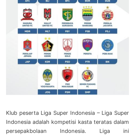
Klub peserta Liga Super Indonesia – Liga Super
Indonesia adalah kompetisi kasta teratas dalam
persepakbolaan Indonesia. Liga ini