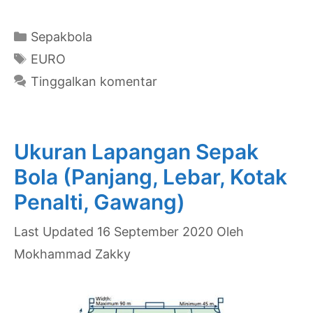
24
Tim
Kategori
Sepakbola
Negara
Tag
EURO
Peserta
Tinggalkan komentar
EURO
2020
Terbaru
Ukuran Lapangan Sepak
[Lengkap]
Bola (Panjang, Lebar, Kotak
Penalti, Gawang)
16 September 2020
Oleh
Mokhammad Zakky