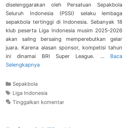
diselenggarakan oleh Persatuan Sepakbola
Seluruh Indonesia (PSSI) selaku lembaga
sepakbola tertinggi di Indonesia. Sebanyak 18
klub peserta Liga Indonesia musim 2025-2026
akan saling bersaing memperebutkan gelar
juara. Karena alasan sponsor, kompetisi tahun
ini dinamai BRI Super League. …
Baca
18+
Selengkapnya
Klub
Peserta
Kategori
Sepakbola
Liga
Tag
Liga Indonesia
Super
Tinggalkan komentar
Indonesia
2025-
2026