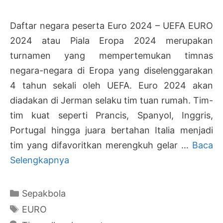
Daftar negara peserta Euro 2024 – UEFA EURO
2024 atau Piala Eropa 2024 merupakan
turnamen yang mempertemukan timnas
negara-negara di Eropa yang diselenggarakan
4 tahun sekali oleh UEFA. Euro 2024 akan
diadakan di Jerman selaku tim tuan rumah. Tim-
tim kuat seperti Prancis, Spanyol, Inggris,
Portugal hingga juara bertahan Italia menjadi
tim yang difavoritkan merengkuh gelar …
Baca
Daftar
Selengkapnya
24
Tim
Kategori
Sepakbola
Negara
Tag
EURO
Peserta