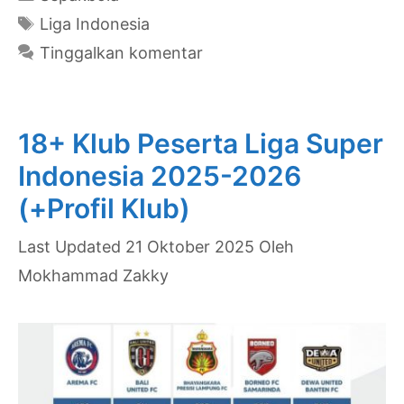
Liga
Tag
Liga Indonesia
2
Tinggalkan komentar
Championship
Indonesia
2025-
18+ Klub Peserta Liga Super
2026
Indonesia 2025-2026
(+Profil
(+Profil Klub)
Klub)
21 Oktober 2025
Oleh
Mokhammad Zakky