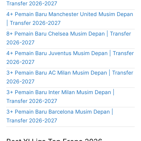
Transfer 2026-2027
4+ Pemain Baru Manchester United Musim Depan
| Transfer 2026-2027
8+ Pemain Baru Chelsea Musim Depan | Transfer
2026-2027
4+ Pemain Baru Juventus Musim Depan | Transfer
2026-2027
3+ Pemain Baru AC Milan Musim Depan | Transfer
2026-2027
3+ Pemain Baru Inter Milan Musim Depan |
Transfer 2026-2027
3+ Pemain Baru Barcelona Musim Depan |
Transfer 2026-2027