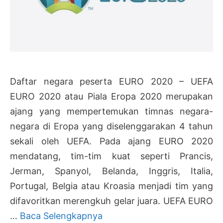
Daftar negara peserta EURO 2020 – UEFA
EURO 2020 atau Piala Eropa 2020 merupakan
ajang yang mempertemukan timnas negara-
negara di Eropa yang diselenggarakan 4 tahun
sekali oleh UEFA. Pada ajang EURO 2020
mendatang, tim-tim kuat seperti Prancis,
Jerman, Spanyol, Belanda, Inggris, Italia,
Portugal, Belgia atau Kroasia menjadi tim yang
difavoritkan merengkuh gelar juara. UEFA EURO
Daftar
…
Baca Selengkapnya