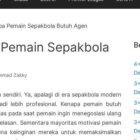
pa Pemain Sepakbola Butuh Agen
 Pemain Sepakbola
B
4+
De
mmad Zakky
3+
De
 sendiri. Ya, apalagi di era sepakbola modern
3+
di lebih profesional. Kenapa pemain butuh
De
as pada saat pemain ingin menegosiasi ulang
3+
elasan. Sementara mayoritas motivasi pemain
De
rena keinginan mereka untuk memaksimalkan