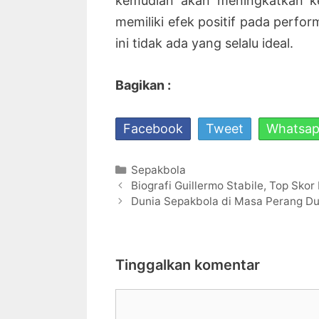
kemudian akan meningkatkan ke
memiliki efek positif pada perform
ini tidak ada yang selalu ideal.
Bagikan :
Facebook
Tweet
Whatsa
Kategori
Sepakbola
Navigasi
Biografi Guillermo Stabile, Top Sko
Tulisan
Dunia Sepakbola di Masa Perang Du
Tinggalkan komentar
Komentar