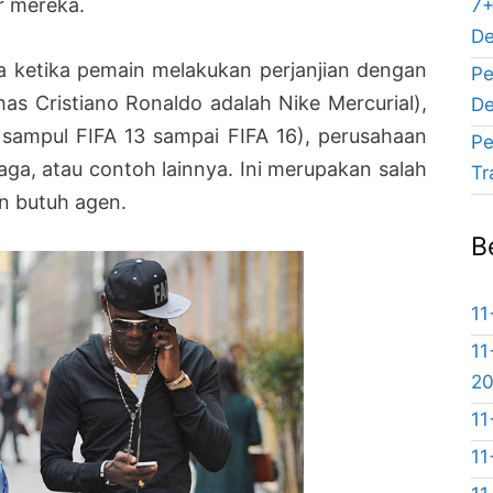
r mereka.
7+
De
ya ketika pemain melakukan perjanjian dengan
Pe
has Cristiano Ronaldo adalah Nike Mercurial),
De
 sampul FIFA 13 sampai FIFA 16), perusahaan
Pe
ga, atau contoh lainnya. Ini merupakan salah
Tr
n butuh agen.
B
11
11
2
11
11