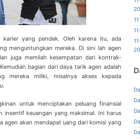
11
2
11
11
 karier yang pendek. Oleh karena itu, ada
11
ang menguntungkan mereka. Di sini lah agen
2
dan juga memilah kesempatan dari kontrak-
. Kemudian bagian dari daya tarik agen adalah
D
g mereka miliki, misalnya akses kepada
u.
Da
Da
ngkinan untuk menciptakan peluang finansial
Da
n insentif keuangan yang maksimal. Ini harus
Da
na agen akan mendapat uang dari komisi yang
Da