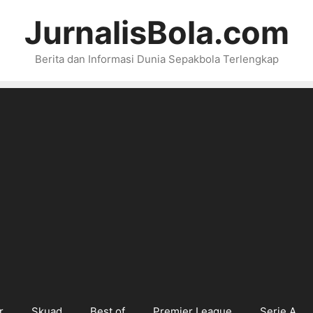
JurnalisBola.com
Berita dan Informasi Dunia Sepakbola Terlengkap
r
Skuad
Best of
Premier League
Serie A