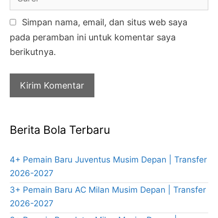
Simpan nama, email, dan situs web saya
pada peramban ini untuk komentar saya
berikutnya.
Berita Bola Terbaru
4+ Pemain Baru Juventus Musim Depan | Transfer
2026-2027
3+ Pemain Baru AC Milan Musim Depan | Transfer
2026-2027