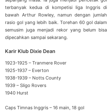
terbanyak kedua di kompetisi liga Inggris di
bawah Arthur Rowley, namun dengan jumlah
rasio gol yang lebih baik. Torehan 60 gol dalam
semusim juga menjadi rekor yang belum bisa
dipecahkan sampai sekarang.
Karir Klub Dixie Dean
1923-1925 – Tranmere Rover
1925-1937 – Everton
1938-1939 – Notts County
1939 – Sligo Rovers
1940 Hurst
Caps Timnas Inggris – 16 main, 18 gol