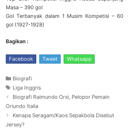
Masa – 390 gol
Gol Terbanyak dalam 1 Musim Kompetisi – 60
gol (1927-1928)
Bagikan :
Facebook
Tweet
Whatsapp
Kategori
Biografi
Tag
Liga Inggris
Navigasi
Biografi Raimundo Orsi, Pelopor Pemain
Tulisan
Oriundo Italia
Kenapa Seragam/Kaos Sepakbola Disebut
Jersey?