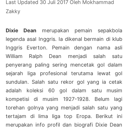
30 Juli 2017
Oleh
Mokhammad
Zakky
Dixie Dean
merupakan pemain sepakbola
legenda asal Inggris. Ia dikenal bermain di klub
Inggris Everton. Pemain dengan nama asli
William Ralph Dean menjadi salah satu
penyerang paling sering mencetak gol dalam
sejarah liga profesional terutama lewat gol
sundulan. Salah satu rekor gol yang ia cetak
adalah koleksi 60 gol dalam satu musim
kompetisi di musim 1927-1928. Belum lagi
torehan golnya yang menjadi salah satu yang
tertajam di lima liga top Eropa. Berikut ini
merupakan info profil dan biografi Dixie Dean